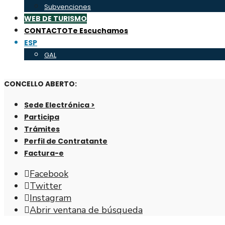
Subvenciones
WEB DE TURISMO
CONTACTO
Te Escuchamos
ESP
GAL
CONCELLO ABERTO:
Sede Electrónica >
Participa
Trámites
Perfil de Contratante
Factura-e
Facebook
Twitter
Instagram
Abrir ventana de búsqueda