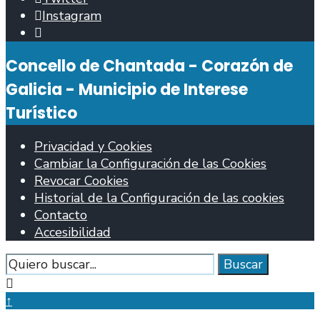
Instagram
Abrir
ventana
Concello de Chantada - Corazón de
de
búsqueda
Galicia - Municipio de Interese
Turístico
Privacidad y Cookies
Cambiar la Configuración de las Cookies
Revocar Cookies
Historial de la Configuración de las cookies
Contacto
Accesibilidad
Buscar
Buscar
Cerrar
ventana
↑
de