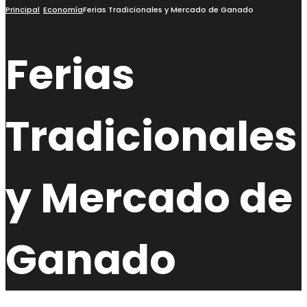
búsqueda
Principal
Economía
Ferias Tradicionales y Mercado de Ganado
Ferias
Tradicionales
y Mercado de
Ganado