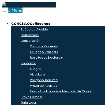
Skip
to
Menú
content
CONCELLO
Coñécenos
Saúdo do Alcalde
Coñécenos
Corporación
Xunta de Goberno
Grupos Municipais
Resultados Electorais
Economía
O Agro
Viticultura
Polígono Industrial
Praza de Abastos
Feiras Tradicionais e Mercado de Gando
Breve Historia
Guía Local