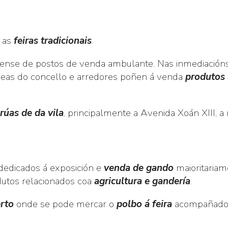
 as
feiras tradicionais
.
chense de postos de venda ambulante. Nas inmediación
aldeas do concello e arredores poñen á venda
produtos 
rúas de da vila
, principalmente a Avenida Xoán XIII,
s dedicados á exposición e
venda de gando
maioritaria
dutos relacionados coa
agricultura e gandería
.
erto
onde se pode mercar o
polbo á feira
acompañado 