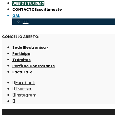
WEB DE TURISMO
CONTACTO
Escoitámoste
GAL
ESP
CONCELLO ABERTO:
Sede Electrónica >
Participa
Trámites
Perfil de Contratante
Factura-e
Facebook
Twitter
Instagram
Abrir
fiestra
de