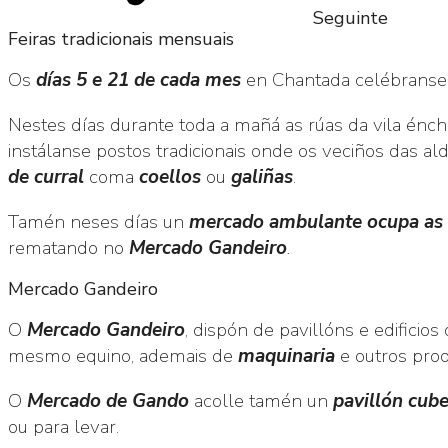
Seguinte
Feiras tradicionais mensuais
Os
días 5 e 21 de cada mes
en Chantada celébranse
Nestes días durante toda a mañá as rúas da vila én
instálanse postos tradicionais onde os veciños das 
de curral
coma
coellos
ou
galiñas
.
Tamén neses días un
mercado ambulante
ocupa as 
rematando no
Mercado Gandeiro
.
Mercado Gandeiro
O
Mercado Gandeiro
, dispón de pavillóns e edificio
mesmo equino, ademais de
maquinaria
e outros pro
O
Mercado de Gando
acolle tamén un
pavillón cub
ou para levar.