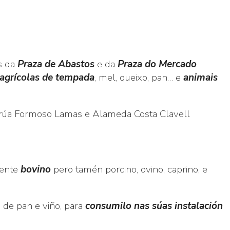
s da
Praza de Abastos
e da
Praza do Mercado
agrícolas de tempada
, mel, queixo, pan… e
animais
 a rúa Formoso Lamas e Alameda Costa Clavell
mente
bovino
pero tamén porcino, ovino, caprino, e
de pan e viño, para
consumilo nas súas instalación