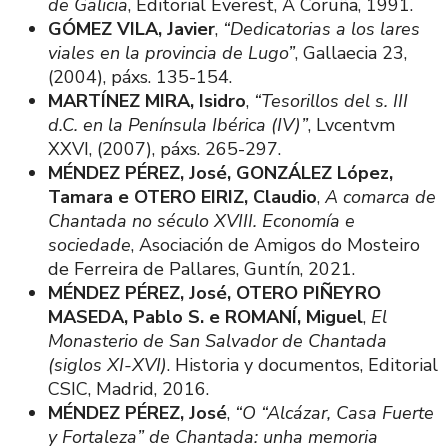
de Galicia
, Editorial Everest, A Coruña, 1991.
GÓMEZ VILA, Javier
,
“Dedicatorias a los lares
viales en la provincia de Lugo”
, Gallaecia 23,
(2004), páxs. 135-154.
MARTÍNEZ MIRA, Isidro
,
“Tesorillos del s. III
d.C. en la Península Ibérica (IV)”
, Lvcentvm
XXVI, (2007), páxs. 265-297.
MÉNDEZ PÉREZ, José, GONZÁLEZ López,
Tamara e OTERO EIRIZ, Claudio
,
A comarca de
Chantada no século XVIII. Economía e
sociedade
, Asociación de Amigos do Mosteiro
de Ferreira de Pallares, Guntín, 2021.
MÉNDEZ PÉREZ, José, OTERO PIÑEYRO
MASEDA, Pablo S. e ROMANÍ, Miguel
,
El
Monasterio de San Salvador de Chantada
(siglos XI-XVI)
. Historia y documentos, Editorial
CSIC, Madrid, 2016.
MÉNDEZ PÉREZ, José
,
“O “Alcázar, Casa Fuerte
y Fortaleza” de Chantada: unha memoria