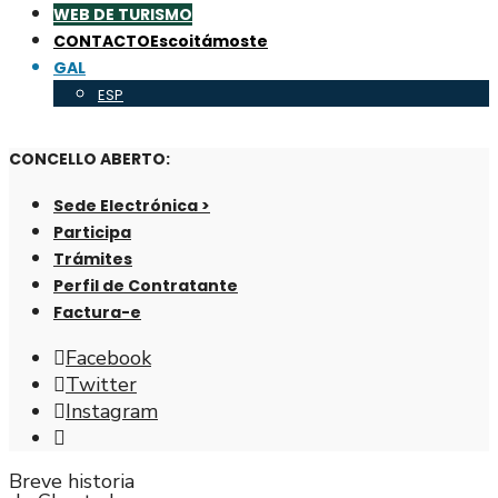
WEB DE TURISMO
CONTACTO
Escoitámoste
GAL
ESP
CONCELLO ABERTO:
Sede Electrónica >
Participa
Trámites
Perfil de Contratante
Factura-e
Facebook
Twitter
Instagram
Abrir
fiestra
Breve historia
de