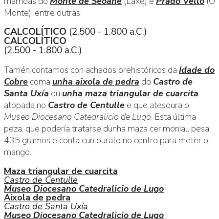
mámoas do
Monte de Seoane
(Laxe) e
Prado Vello
(O
Monte), entre outras.
CALCOLÍTICO
(2.500 - 1.800 a.C.)
CALCOLÍTICO
(2.500 - 1.800 a.C.)
Tamén contamos con achados prehistóricos da
Idade do
Cobre
coma
unha aixola de pedra
do
Castro de
Santa Uxía
ou
unha maza triangular de cuarcita
atopada no
Castro de Centulle
e que atesoura o
Museo Diocesano Catedralicio de Lugo
. Esta última
peza, que podería tratarse dunha maza cerimonial, pesa
435 gramos e conta cun burato no centro para meter o
mango.
Maza triangular de cuarcita
Castro de Centulle
Museo Diocesano Catedralicio de Lugo
Aixola de pedra
Castro de Santa Uxía
Museo Diocesano Catedralicio de Lugo