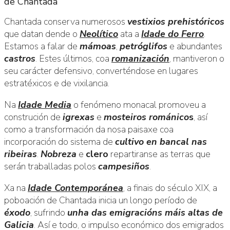
de Chantada
busca
Chantada conserva numerosos
vestixios prehistóricos
que datan dende o
Neolítico
ata a
Idade do Ferro
.
Estamos a falar de
mámoas
,
petróglifos
e abundantes
castros
. Estes últimos, coa
romanización
, mantiveron o
seu carácter defensivo, converténdose en lugares
estratéxicos e de vixilancia.
Na
Idade Media
o fenómeno monacal promoveu a
construción de
igrexas
e
mosteiros románico
s
, así
como a transformación da nosa paisaxe coa
incorporación do sistema de
cultivo en bancal nas
ribeiras
.
Nobreza
e
clero
repartiranse as terras que
serán traballadas polos
campesiños
.
Xa na
Idade Contemporánea
, a finais do século XIX, a
poboación de Chantada inicia un longo período de
éxodo
, sufrindo
unha das emigracións máis altas de
Galicia
. Así e todo, o impulso económico dos emigrados