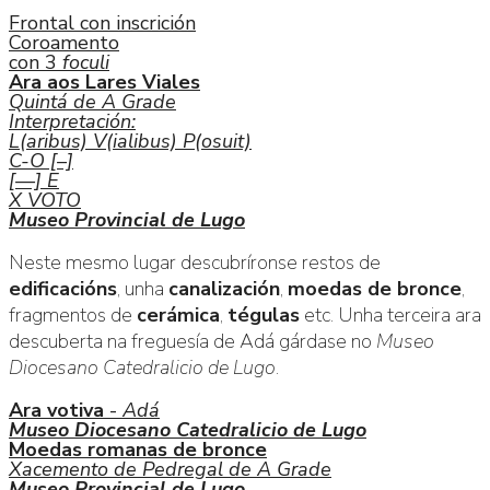
Frontal con inscrición
Coroamento
con 3
foculi
Ara aos Lares Viales
Quintá de A Grade
Interpretación:
L(aribus) V(ialibus) P(osuit)
C-O [–]
[—] E
X VOTO
Museo Provincial de Lugo
Neste mesmo lugar descubríronse restos de
edificacións
, unha
canalización
,
moedas de bronce
,
fragmentos de
cerámica
,
tégulas
etc. Unha terceira ara
descuberta na freguesía de Adá gárdase no
Museo
Diocesano Catedralicio de Lugo
.
Ara votiva
-
Adá
Museo Diocesano Catedralicio de Lugo
Moedas romanas de bronce
Xacemento de Pedregal de A Grade
Museo Provincial de Lugo