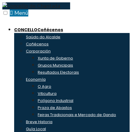
Skip
to
Menú
content
CONCELLO
Coñécenos
Saúdo do Alcalde
Coñécenos
Corporación
Xunta de Goberno
Grupos Municipais
Resultados Electorais
Economía
O Agro
Viticultura
Polígono Industrial
Praza de Abastos
Feiras Tradicionais e Mercado de Gando
Breve Historia
Guía Local