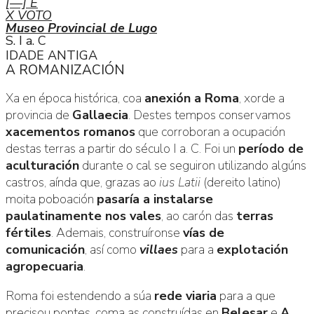
[—] E
X VOTO
Museo Provincial de Lugo
S. I a. C
IDADE ANTIGA
A ROMANIZACIÓN
Xa en época histórica, coa
anexión a Roma
, xorde a
provincia de
Gallaecia
. Destes tempos conservamos
xacementos romanos
que corroboran a ocupación
destas terras a partir do século I a. C. Foi un
período de
aculturación
durante o cal se seguiron utilizando algúns
castros, aínda que, grazas ao
ius Latii
(dereito latino)
moita poboación
pasaría a instalarse
paulatinamente nos vales
, ao carón das
terras
fértiles
. Ademais, construíronse
vías de
comunicación
, así como
villaes
para a
explotación
agropecuaria
.
Roma foi estendendo a súa
rede viaria
para a que
precisou pontes, coma as construídas en
Belesar
e
A