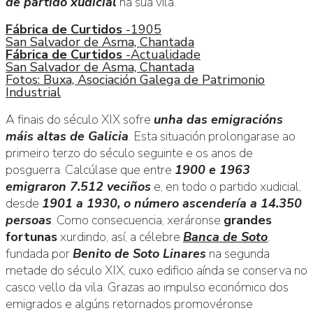
de partido xudicial
na súa vila.
Fábrica de Curtidos
-1905
San Salvador de Asma, Chantada
Fábrica de Curtidos
-Actualidade
San Salvador de Asma, Chantada
Fotos: Buxa, Asociación Galega de Patrimonio
Industrial
A finais do século XIX sofre
unha das emigracións
máis altas de Galicia
. Esta situación prolongarase ao
primeiro terzo do século seguinte e os anos de
posguerra. Calcúlase que entre
1900 e 1963
emigraron 7.512 veciños
e, en todo o partido xudicial,
desde
1901 a 1930, o número ascendería a 14.350
persoas
. Como consecuencia, xeráronse
grandes
fortunas
xurdindo, así, a célebre
Banca de Soto
,
fundada por
Benito de Soto Linares
na segunda
metade do século XIX, cuxo edificio aínda se conserva no
casco vello da vila. Grazas ao impulso económico dos
emigrados e algúns retornados promovéronse