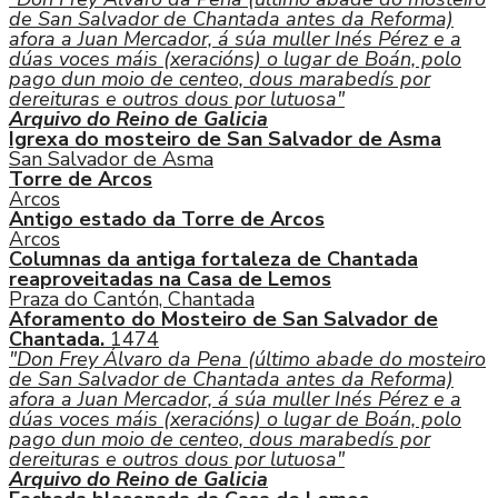
de San Salvador de Chantada antes da Reforma)
afora a Juan Mercador, á súa muller Inés Pérez e a
dúas voces máis (xeracións) o lugar de Boán, polo
pago dun moio de centeo, dous marabedís por
dereituras e outros dous por lutuosa"
Arquivo do Reino de Galicia
Igrexa do mosteiro de San Salvador de Asma
San Salvador de Asma
Torre de Arcos
Arcos
Antigo estado da Torre de Arcos
Arcos
Columnas da antiga fortaleza de Chantada
reaproveitadas na Casa de Lemos
Praza do Cantón, Chantada
Aforamento do Mosteiro de San Salvador de
Chantada.
1474
"Don Frey Álvaro da Pena (último abade do mosteiro
de San Salvador de Chantada antes da Reforma)
afora a Juan Mercador, á súa muller Inés Pérez e a
dúas voces máis (xeracións) o lugar de Boán, polo
pago dun moio de centeo, dous marabedís por
dereituras e outros dous por lutuosa"
Arquivo do Reino de Galicia