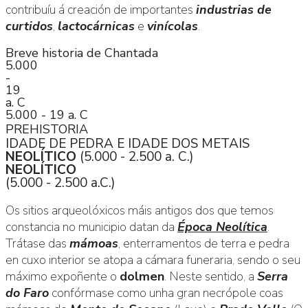
contribuíu á creación de importantes
industrias de
curtidos
,
lactocárnicas
e
vinícolas
.
Breve historia de Chantada
5.000
-
19
a. C
5.000 - 19 a. C
PREHISTORIA
IDADE DE PEDRA E IDADE DOS METAIS
NEOLÍTICO
(5.000 - 2.500 a. C.)
NEOLÍTICO
(5.000 - 2.500 a.C.)
Os sitios arqueolóxicos máis antigos dos que temos
constancia no municipio datan da
Época Neolítica
.
Trátase das
mámoas
, enterramentos de terra e pedra
en cuxo interior se atopa a cámara funeraria, sendo o seu
máximo expoñente o
dolmen
. Neste sentido, a
Serra
do Faro
confórmase como unha gran necrópole coas