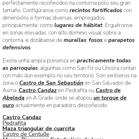
perfectamente recoñecidos na contorna polo seu gran
tamaño. Configúranse como
recintos fortificados
con
dimensións e formas diversas, empregados,
principalmente, como
lugares de hábitat
.
Erguéronse
en zonas elevadas, con alto dominio visual sobre a
contorna, e dotábanse de
murallas
,
fosos
e
parapetos
defensivos
.
Existe unha ampla presenza en
practicamente todas
as parroquias
; algunhas como San Fiz ou Líncora contan
con máis dun exemplo no seu territorio. Son senlleiros na
zona o
Castro de San Sebastián
en San Salvador de
Asma,
Castro Candaz
en Pedrafita ou
Castro de
Abeleda
en A Grade, onde se atopou
un torque de
ouro
actualmente en paradoiro descoñecido.
Castro Candaz
Pedrafita
Maza triangular de cuarcita
Castro de Centulle