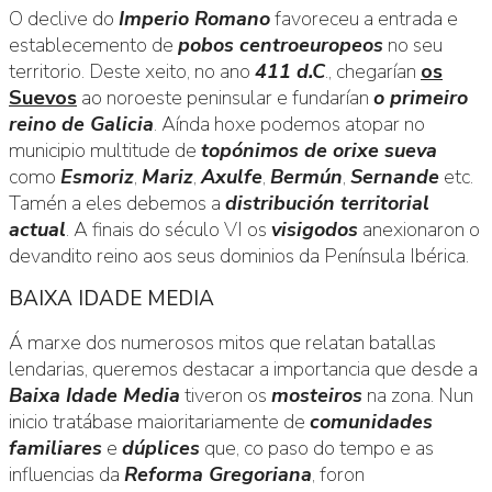
O declive do
Imperio Romano
favoreceu a entrada e
establecemento de
pobos centroeuropeos
no seu
territorio. Deste xeito, no ano
411 d.C
., chegarían
os
Suevos
ao noroeste peninsular e fundarían
o primeiro
reino de Galicia
. Aínda hoxe podemos atopar no
municipio multitude de
topónimos de orixe sueva
como
Esmoriz
,
Mariz
,
Axulfe
,
Bermún
,
Sernande
etc.
Tamén a eles debemos a
distribución territorial
actual
. A finais do século VI os
visigodos
anexionaron o
devandito reino aos seus dominios da Península Ibérica.
BAIXA IDADE MEDIA
Á marxe dos numerosos mitos que relatan batallas
lendarias, queremos destacar a importancia que desde a
Baixa Idade Media
tiveron os
mosteiros
na zona. Nun
inicio tratábase maioritariamente de
comunidades
familiares
e
dúplices
que, co paso do tempo e as
influencias da
Reforma Gregoriana
, foron