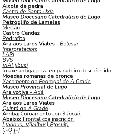
Museo Diocesano Catedralicio de Lugo
Aixola de pedra
Castro de Santa Uxía
Museo Diocesano Catedralicio de Lugo
Petróglifo de Lamelas
Merlán
Castro Candaz
Pedrafita
Ara aos Lares Viales
-
Belesar
Interpretación:
LARI
BVS
VIAL(ibus)
Imaxe antiga, peza en paradeiro descoñecido
Moedas romanas de bronce
Xacemento de Pedregal de A Grade
Museo Provincial de Lugo
Ara votiva
-
Adá
Museo Diocesano Catedralicio de Lugo
Ara aos Lares Viales
Quintá de A Grade
Arriba:
Coroamento con 3
foculi
.
Abaixo:
Frontal coa inscrición:
L(aribus) V(ialibus) P(osuit)
C-O [–]