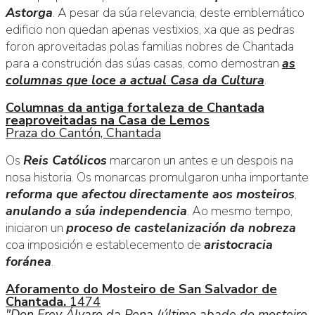
Astorga
. A pesar da súa relevancia, deste emblemático
edificio non quedan apenas vestixios, xa que as pedras
foron aproveitadas polas familias nobres de Chantada
para a construción das súas casas, como demostran
as
columnas que loce a actual Casa da Cultura
.
Columnas da antiga fortaleza de Chantada
reaproveitadas na Casa de Lemos
Praza do Cantón, Chantada
Os
Reis Católicos
marcaron un antes e un despois na
nosa historia. Os monarcas promulgaron unha importante
reforma que afectou directamente aos mosteiros
,
anulando a súa independencia
. Ao mesmo tempo,
iniciaron un
proceso de castelanización da nobreza
coa imposición e establecemento de
aristocracia
foránea
.
Aforamento do Mosteiro de San Salvador de
Chantada.
1474
"Don Frey Álvaro da Pena (último abade do mosteiro