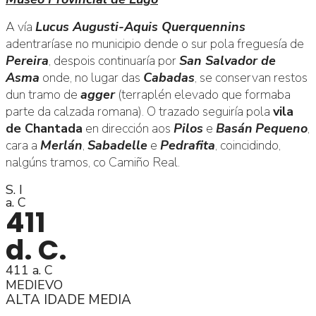
A vía
Lucus Augusti-Aquis Querquennins
adentraríase no municipio dende o sur pola freguesía de
Pereira
, despois continuaría por
San Salvador de
Asma
onde, no lugar das
Cabadas
, se conservan restos
dun tramo de
agger
(terraplén elevado que formaba
parte da calzada romana). O trazado seguiría pola
vila
de Chantada
en dirección aos
Pilos
e
Basán
Pequeno
,
cara a
Merlán
,
Sabadelle
e
Pedrafita
, coincidindo,
nalgúns tramos, co Camiño Real.
S. I
a. C
411
d. C.
411 a. C
MEDIEVO
ALTA IDADE MEDIA