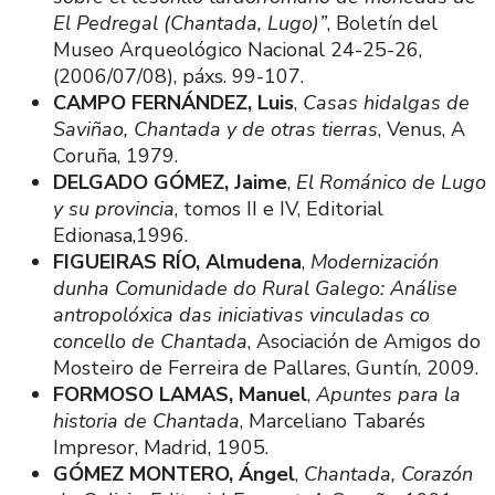
El Pedregal (Chantada, Lugo)”
, Boletín del
Museo Arqueológico Nacional 24-25-26,
(2006/07/08), páxs. 99-107.
CAMPO FERNÁNDEZ, Luis
,
Casas hidalgas de
Saviñao, Chantada y de otras tierras
, Venus, A
Coruña, 1979.
DELGADO GÓMEZ, Jaime
,
El Románico de Lugo
y su provincia
, tomos II e IV, Editorial
Edionasa,1996.
FIGUEIRAS RÍO, Almudena
,
Modernización
dunha Comunidade do Rural Galego: Análise
antropolóxica das iniciativas vinculadas co
concello de Chantada
, Asociación de Amigos do
Mosteiro de Ferreira de Pallares, Guntín, 2009.
FORMOSO LAMAS, Manuel
,
Apuntes para la
historia de Chantada
, Marceliano Tabarés
Impresor, Madrid, 1905.
GÓMEZ MONTERO, Ángel
,
Chantada, Corazón