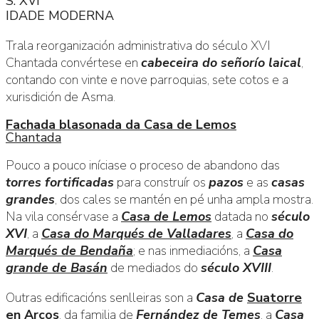
S. XVI
IDADE MODERNA
Trala reorganización administrativa do século XVI
Chantada convértese en
cabeceira do señorío laical
,
contando con vinte e nove parroquias, sete cotos e a
xurisdición de Asma.
Fachada blasonada da Casa de Lemos
Chantada
Pouco a pouco iníciase o proceso de abandono das
torres fortificadas
para construír os
pazos
e as
casas
grandes
, dos cales se mantén en pé unha ampla mostra.
Na vila consérvase a
Casa de Lemos
datada no
século
XVI
, a
Casa do Marqués de Valladares
, a
Casa do
Marqués de Bendaña
; e nas inmediacións, a
Casa
grande de Basán
de mediados do
século XVIII
.
Outras edificacións senlleiras son a
Casa de
Suatorre
en Arcos
, da familia de
Fernández de Temes
, a
Casa