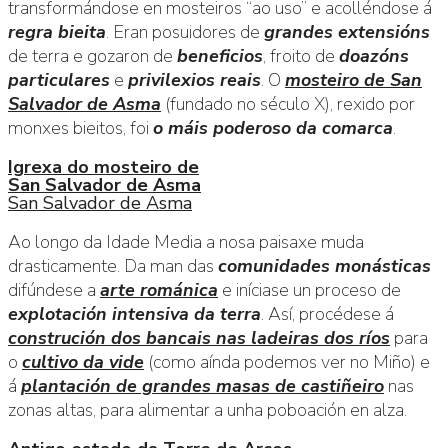
transformándose en mosteiros “ao uso” e acolléndose á
regra bieita
. Eran posuidores de
grandes extensións
de terra e gozaron de
beneficios
, froito de
doazóns
particulares
e
privilexios reais
. O
mosteiro de San
Salvador de Asma
(fundado no século X), rexido por
monxes bieitos, foi
o máis poderoso da comarca
.
Igrexa do mosteiro de
San Salvador de Asma
San Salvador de Asma
Ao longo da Idade Media a nosa paisaxe muda
drasticamente. Da man das
comunidades monásticas
difúndese a
arte románica
e iníciase un proceso de
explotación intensiva da terra
. Así, procédese á
construción dos bancais nas ladeiras dos ríos
para
o
cultivo da vide
(como aínda podemos ver no Miño) e
á
plantación de grandes masas de castiñeiro
nas
zonas altas, para alimentar a unha poboación en alza.