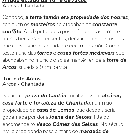
Antigo estado da Torre de Arcos
Arcos - Chantada
Con todo,
a terra tamén era propiedade dos nobres
,
con quen os
mosteiros
se atopaban en
constante
conflito
. As disputas pola posesión de ditas terras e
outros bens eran frecuentes, derivando en preitos dos
que conservamos abundante documentación. Como
testemuña das
torres
e
casas fortes medievais
que
abundaban no municipio só se mantén en pé a
torre de
Arcos
, situada a 9 km da vila.
Torre de Arcos
Arcos - Chantada
Na actual
praza do Cantón
, localizábase o
alcázar,
casa forte e fortaleza de Chantada
, nun inicio
propiedade da
casa de Lemos
, que despois sería
gobernada por dona
Joana das Seixas
, filla do
encomendeiro
Vasco Gómez das Seixas
. No século
XVI a propiedade pasa a mans do
marqués de