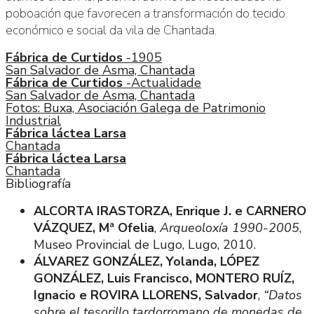
poboación que favorecen a transformación do tecido
económico e social da vila de Chantada.
Fábrica de Curtidos
-1905
San Salvador de Asma, Chantada
Fábrica de Curtidos
-Actualidade
San Salvador de Asma, Chantada
Fotos: Buxa, Asociación Galega de Patrimonio
Industrial
Fábrica láctea Larsa
Chantada
Fábrica láctea Larsa
Chantada
Bibliografía
ALCORTA IRASTORZA, Enrique J. e CARNERO
VÁZQUEZ, Mª Ofelia
,
Arqueoloxía 1990-2005
,
Museo Provincial de Lugo, Lugo, 2010.
ÁLVAREZ GONZÁLEZ, Yolanda, LÓPEZ
GONZÁLEZ, Luis Francisco, MONTERO RUÍZ,
Ignacio e ROVIRA LLORENS, Salvador
,
“Datos
sobre el tesorillo tardorromano de monedas de