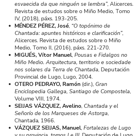
esvaecida da que ninguén se lembra”
, Alicerces.
Revista de estudos sobre o Miño Medio, Tomo
IV, (2018), páxs. 193-205.
MÉNDEZ PÉREZ, José
,
“O topónimo de
Chantada: apuntes históricos e clarificación”
,
Alicerces. Revista de estudos sobre o Miño
Medio, Tomo II, (2016), páxs. 221-270.
MIGUÉS, Vítor Manuel
,
Pousas e Fidalgos no
Miño Medio. Arquitectura, territorio e sociedade
nos solares da Terra de Chantada
, Deputación
Provincial de Lugo, Lugo, 2004.
OTERO PEDRAYO, Ramón
(dir.),
Gran
Enciclopedia Gallega, Santiago de Compostela
,
Volume VIII, 1974.
SEIJAS VÁZQUEZ, Avelino
,
Chantada y el
Señorío de los Marqueses de Astorga
,
Chantada, 1966.
VÁZQUEZ SEIJAS, Manuel
,
Fortalezas de Lugo
y su provincia, tomos I e III
, Deputación de Lugo,