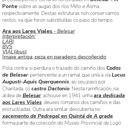
Ponte
sobre as augas dos ríos Miño e Asma,
respectivamente. Destas estruturas non conservamos
restos, xa que foron substituídas co paso do tempo.
Ara aos Lares Viales
-
Belesar
Interpretación:
LARI
BVS
VIAL(ibus)
Imaxe antiga, peza en paradeiro descoñecido
Pola contra, si perdura o trazado do camiño dos
Codos
de Belesar
, pertencente a un ramal que unía a vía
Lucus
Augusti-Aquis Querquennis
, ao seu paso por
Chantada, co
castro Dactonio
. Nesta ramificación, na
aldea de
Belesar
, achouse en 1941 unha
ara dedicada
aos Lares Viales
, deuses romanos dos camiños e das
encrucilladas. Outra ara similar descuberta no
xacemento de Pedregal en Quintá de A grade
,
forma parte da colección do
Museo Provincial de Lugo
.