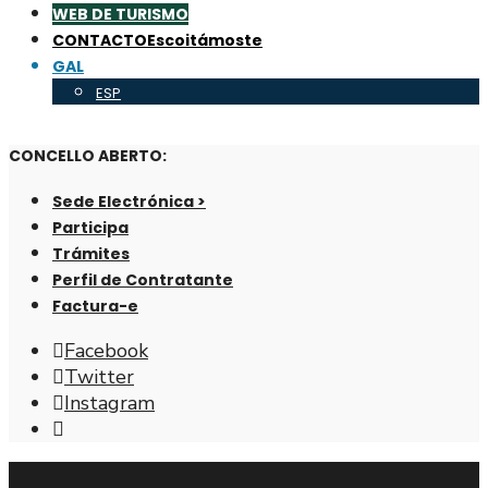
WEB DE TURISMO
CONTACTO
Escoitámoste
GAL
ESP
CONCELLO ABERTO:
Sede Electrónica >
Participa
Trámites
Perfil de Contratante
Factura-e
Facebook
Twitter
Instagram
Abrir
fiestra
de