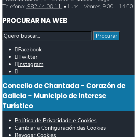
Teléfono:
982 44 00 11
• Luns – Venres, 9:00 – 14:00
PROCURAR NA WEB
Procurar
Procurar
Facebook
Twitter
Instagram
Abrir
fiestra
Concello de Chantada - Corazón de
de
busca
Galicia - Municipio de Interese
Turístico
Política de Privacidade e Cookies
Cambiar a Configuración das Cookies
Revogar Cookies