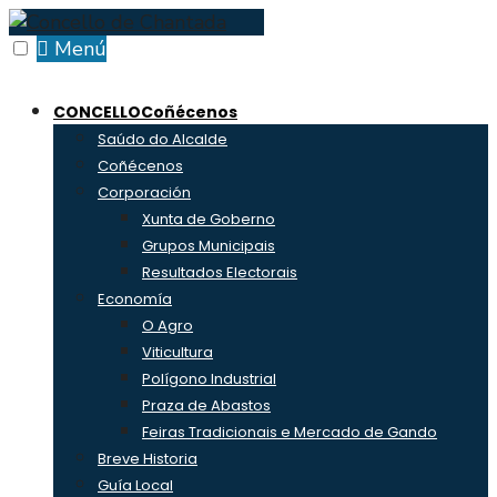
Skip
to
Menú
content
CONCELLO
Coñécenos
Saúdo do Alcalde
Coñécenos
Corporación
Xunta de Goberno
Grupos Municipais
Resultados Electorais
Economía
O Agro
Viticultura
Polígono Industrial
Praza de Abastos
Feiras Tradicionais e Mercado de Gando
Breve Historia
Guía Local