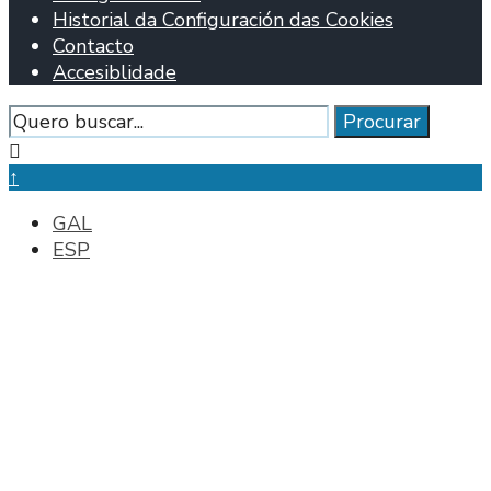
Historial da Configuración das Cookies
Contacto
Accesiblidade
Procurar
Procurar
Pechar
fiestra
↑
de
GAL
busca
ESP