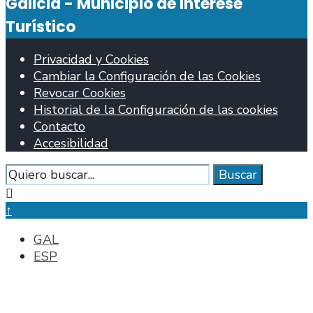
Galicia - Municipio de Interese
Turístico
Privacidad y Cookies
Cambiar la Configuración de las Cookies
Revocar Cookies
Historial de la Configuración de las cookies
Contacto
Accesibilidad
Buscar
Buscar
Cerrar
ventana
↑
de
GAL
búsqueda
ESP