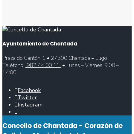
Ayuntamiento de Chantada
Praza do Cantón, 1 • 27500 Chantada – Lugo
Teléfono:
982 44 00 11
• Lunes – Viernes, 9:00 –
14:00
Facebook
Twitter
Instagram
Abrir
ventana
Concello de Chantada - Corazón de
de
búsqueda