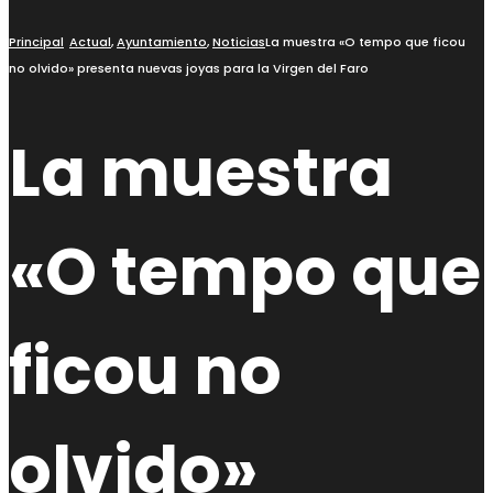
Principal
Actual
,
Ayuntamiento
,
Noticias
La muestra «O tempo que ficou
no olvido» presenta nuevas joyas para la Virgen del Faro
La muestra
«O tempo que
ficou no
olvido»