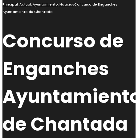
búsqueda
Principal
Actual
,
Ayuntamiento
,
Noticias
Concurso de Enganches
Ayuntamiento de Chantada
Concurso de
Enganches
Ayuntamient
de Chantada