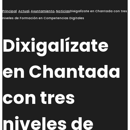
Principal
Actual
,
Ayuntamiento
,
Noticias
Dixigalízate en Chantada con tres
niveles de Formación en Competencias Digitales
Dixigalízate
en Chantada
con tres
niveles de