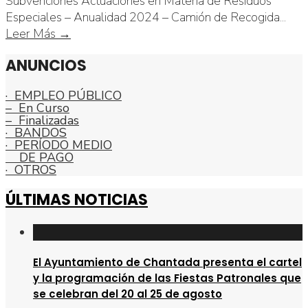
Subvenciones Actuaciones en Materia de Residuos
Especiales – Anualidad 2024 – Camión de Recogida
...
Actuaciones
Leer Más →
en
ANUNCIOS
Materia
Residuos
· EMPLEO PÚBLICO
Especiales
– En Curso
–
– Finalizadas
Año
· BANDOS
· PERÍODO MEDIO
2024
DE PAGO
–
· OTROS
Camión
ÚLTIMAS NOTICIAS
de
Recogida
de
Biorresiduos
El Ayuntamiento de Chantada presenta el cartel
y la programación de las Fiestas Patronales que
se celebran del 20 al 25 de agosto