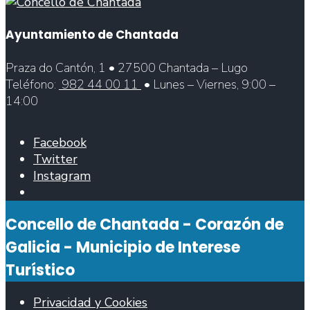
Ayuntamiento de Chantada
Praza do Cantón, 1 • 27500 Chantada – Lugo
Teléfono:
982 44 00 11
• Lunes – Viernes, 9:00 –
14:00
Facebook
Twitter
Instagram
Abrir
ventana
Concello de Chantada - Corazón de
de
búsqueda
Galicia - Municipio de Interese
Turístico
Privacidad y Cookies