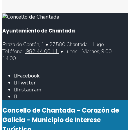
Ayuntamiento de Chantada
Praza do Cantón, 1 • 27500 Chantada – Lugo
Teléfono:
982 44 00 11
• Lunes – Viernes, 9:00 –
14:00
Facebook
Twitter
Instagram
Abrir
ventana
Concello de Chantada - Corazón de
de
búsqueda
Galicia - Municipio de Interese
Turístico