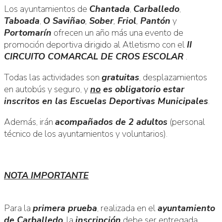
Los ayuntamientos de
Chantada
,
Carballedo
,
Taboada
,
O Saviñao
,
Sober
,
Friol
,
Pantón
y
Portomarín
ofrecen un año más una evento de
promoción deportiva dirigido al Atletismo con el
II
CIRCUITO COMARCAL DE CROS ESCOLAR
.
Todas las actividades son
gratuitas
, desplazamientos
en autobús y seguro, y
no
es obligatorio estar
inscritos en las Escuelas Deportivas Municipales
.
Además, irán
acompañados de 2 adultos
(personal
técnico de los ayuntamientos y voluntarios).
NOTA IMPORTANTE
Para la
primera prueba
, realizada en el
ayuntamiento
de Carballedo
, la
inscripción
debe ser entregada