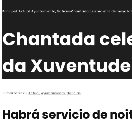
Principal
Actual
,
Ayuntamiento
,
Noticias
Chantada celebra el 16 de mayo la 
Chantada celeb
da Xuventude
18 marzo 2025
|
Actual
,
Ayuntamiento
,
Noticias
|
Habrá servicio de no