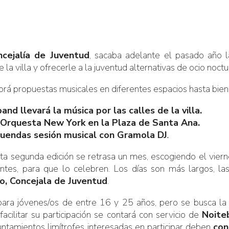
cejalía de Juventud
, sacaba adelante el pasado año 
la villa y ofrecerle a la juventud alternativas de ocio noctu
abrá propuestas musicales en diferentes espacios hasta bie
d llevará la música por las calles de la villa.
a Orquesta New York en la Plaza de Santa Ana.
Quendas sesión musical con Gramola DJ
.
esta segunda edición se retrasa un mes, escogiendo el vi
ntes, para que lo celebren. Los días son más largos, la
o, Concejala de Juventud
.
ra jóvenes/os de entre 16 y 25 años, pero se busca la p
cilitar su participación se contará con servicio de
Noite
ntamientos limítrofes interesadas en participar deben
con