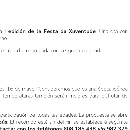
la
I edición de la Festa da Xuventude
. Una cita con
rno.
n entrada la madrugada con la siguiente agenda:
ernes, 16 de mayo, “Consideramos que es una época idónea
s temperaturas también serán mejores para disfrutar de
articipación de todas las edades. La propuesta se abre
bús
. El recorrido está sin definir, se establecerá según la
tactar con los teléfonos 608 185 438 y/o 982 379