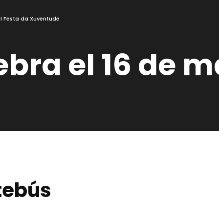
II Festa da Xuventude
ra el 16 de ma
itebús