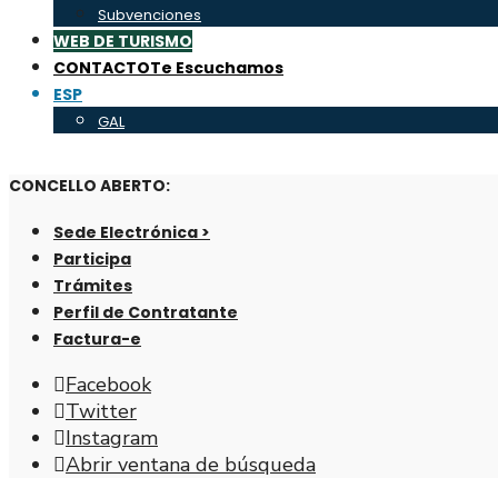
Subvenciones
WEB DE TURISMO
CONTACTO
Te Escuchamos
ESP
GAL
CONCELLO ABERTO:
Sede Electrónica >
Participa
Trámites
Perfil de Contratante
Factura-e
Facebook
Twitter
Instagram
Abrir ventana de búsqueda