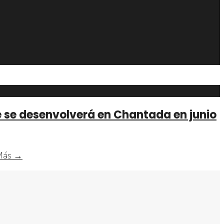
e se desenvolverá en Chantada en junio
Inscripciones
Más →
abiertas
en
la
Formación
Universitaria