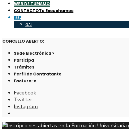
WEB DE TURISMO
CONTACTO
Te Escuchamos
ESP
GAL
CONCELLO ABERTO:
Sede Electrónica >
Participa
Trámites
Perfil de Contratante
Factura-e
Facebook
Twitter
Instagram
Abrir
ventana
de