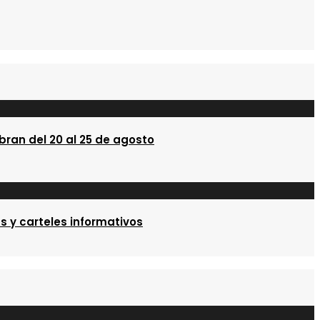
gratuíta
para
mayores
que
se
desenvolverá
en
Chantada
bran del 20 al 25 de agosto
en
junio
s y carteles informativos