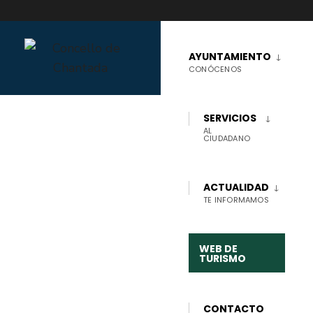
Skip
to
AYUNTAMIENTO
CONÓCENOS
content
SERVICIOS
AL
CIUDADANO
ACTUALIDAD
TE INFORMAMOS
PRINCIPAL
ACTUAL
,
AYUNTAMIENTO
,
NOTICIAS
EL AYUNTAMIENTO
DE CHANTADA SUSPENDE LA SESIÓN DE FUEGOS ARTIFICIALES DE ESTE 25 DE
AGOSTO
WEB DE
TURISMO
El
CONTACTO