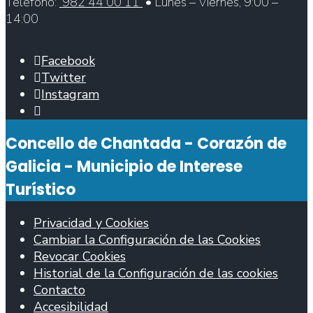
Teléfono:
982 44 00 11
• Lunes – Viernes, 9:00 –
14:00
Facebook
Twitter
Instagram
Abrir
ventana
Concello de Chantada - Corazón de
de
búsqueda
Galicia - Municipio de Interese
Turístico
Privacidad y Cookies
Cambiar la Configuración de las Cookies
Revocar Cookies
Historial de la Configuración de las cookies
Contacto
Accesibilidad