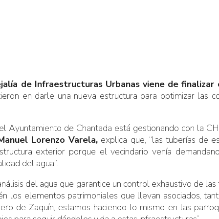
lía de Infraestructuras Urbanas viene de finalizar
stieron en darle una nueva estructura para optimizar las 
a el Ayuntamiento de Chantada está gestionando con la CH
Manuel Lorenzo Varela,
explica que, “las tuberías de 
structura exterior porque el vecindario venía demandan
lidad del agua”.
análisis del agua que garantice un control exhaustivo de la
én los elementos patrimoniales que llevan asociados, tant
ro de Zaquín, estamos haciendo lo mismo en las parroqui
s para seguir dándoles vida a estas infraestructuras”.