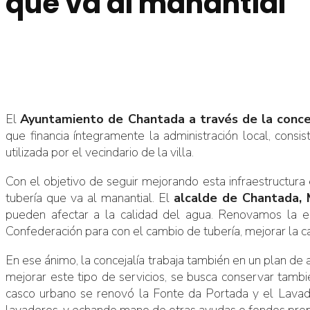
que va al manantial
El
Ayuntamiento de Chantada a través de la conceja
que financia íntegramente la administración local, consi
utilizada por el vecindario de la villa.
Con el objetivo de seguir mejorando esta infraestructur
tubería que va al manantial. El
alcalde de Chantada, 
pueden afectar a la calidad del agua. Renovamos la e
Confederación para con el cambio de tubería, mejorar la ca
En ese ánimo, la concejalía trabaja también en un plan de 
mejorar este tipo de servicios, se busca conservar tambi
casco urbano se renovó la Fonte da Portada y el Lavade
lavaderos, y echando mano de otras ayudas o fondos propio