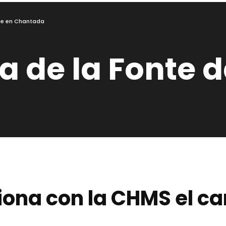
nte en Chantada
a de la Fonte 
ona con la CHMS el ca