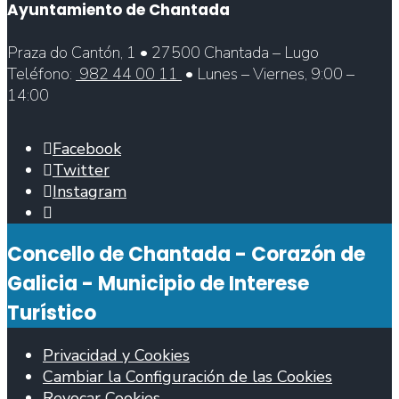
Ayuntamiento de Chantada
Praza do Cantón, 1 • 27500 Chantada – Lugo
Teléfono:
982 44 00 11
• Lunes – Viernes, 9:00 –
14:00
Facebook
Twitter
Instagram
Abrir
ventana
Concello de Chantada - Corazón de
de
búsqueda
Galicia - Municipio de Interese
Turístico
Privacidad y Cookies
Cambiar la Configuración de las Cookies
Revocar Cookies