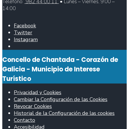
Teléfono:
982 44 00 11
• Lunes – Viernes, 9:00 –
14:00
Facebook
Twitter
Instagram
Abrir
ventana
Concello de Chantada - Corazón de
de
búsqueda
Galicia - Municipio de Interese
Turístico
Privacidad y Cookies
Cambiar la Configuración de las Cookies
Revocar Cookies
Historial de la Configuración de las cookies
Contacto
Accesibilidad