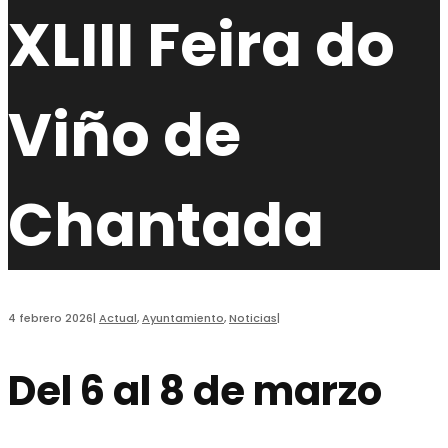
XLIII Feira do
Viño de
Chantada
4 febrero 2026
|
Actual
,
Ayuntamiento
,
Noticias
|
Del 6 al 8 de marzo