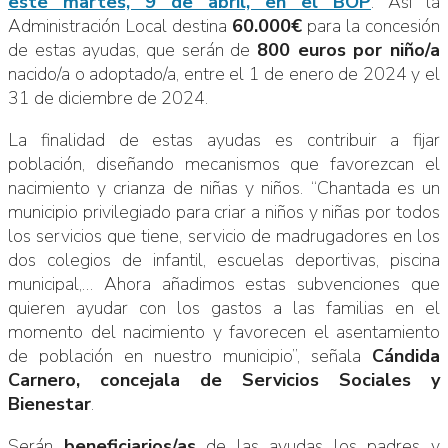
este martes, 9 de abril, en el BOP
. Así la
Administración Local destina
60.000€
para la concesión
de estas ayudas, que serán de
800 euros por niño/a
nacido/a o adoptado/a, entre el 1 de enero de 2024 y el
31 de diciembre de 2024.
La finalidad de estas ayudas es contribuir a fijar
población, diseñando mecanismos que favorezcan el
nacimiento y crianza de niñas y niños. “Chantada es un
municipio privilegiado para criar a niños y niñas por todos
los servicios que tiene, servicio de madrugadores en los
dos colegios de infantil, escuelas deportivas, piscina
municipal,… Ahora añadimos estas subvenciones que
quieren ayudar con los gastos a las familias en el
momento del nacimiento y favorecen el asentamiento
de población en nuestro municipio”, señala
Cándida
Carnero, concejala de Servicios Sociales y
Bienestar
.
Serán
beneficiarios/as
de las ayudas los padres y