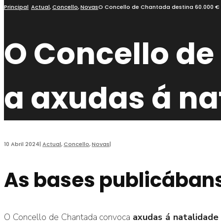
busca
Principal
Actual
,
Concello
,
Novas
O Concello de Chantada destina 60.000 € 
O Concello de
a axudas á na
10 Abril 2024
|
Actual
,
Concello
,
Novas
|
As bases publicábans
O Concello de Chantada convoca
axudas á natalidade