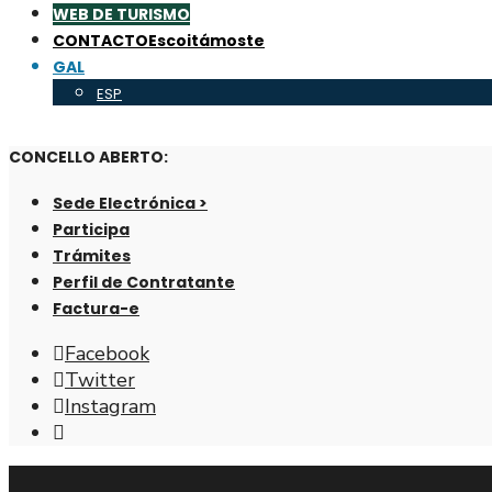
WEB DE TURISMO
CONTACTO
Escoitámoste
GAL
ESP
CONCELLO ABERTO:
Sede Electrónica >
Participa
Trámites
Perfil de Contratante
Factura-e
Facebook
Twitter
Instagram
Abrir
fiestra
de