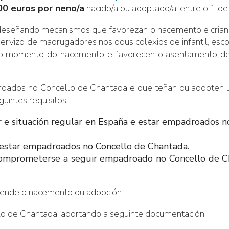
00 euros por neno/a
nacido/a ou adoptado/a, entre o 1 
n, deseñando mecanismos que favorezan o nacemento e crianz
 servizo de madrugadores nos dous colexios de infantil, esc
 no momento do nacemento e favorecen o asentamento de 
roados no Concello de Chantada e que teñan ou adopten un
intes requisitos:
ar e situación regular en España e estar empadroados 
 estar empadroados no Concello de Chantada.
 comprometerse a seguir empadroado no Concello de Cha
 dende o nacemento ou adopción.
llo de Chantada, aportando a seguinte documentación: