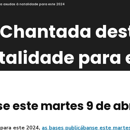
a axudas á natalidade para este 2024
 Chantada des
talidade para 
e este martes 9 de abr
 para este 2024,
as bases publicábanse este martes