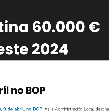
tina 60.000 €
este 2024
il no BOP
, 9 de abril, no BOP
. Así a Administración Local destina