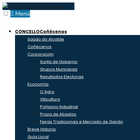
Skip
to
Menú
content
CONCELLO
Coñécenos
Saúdo do Alcalde
Coñécenos
Corporación
Xunta de Goberno
Grupos Municipais
Resultados Electorais
Economía
O Agro
Viticultura
Polígono Industrial
Praza de Abastos
Feiras Tradicionais e Mercado de Gando
Breve Historia
Guía Local