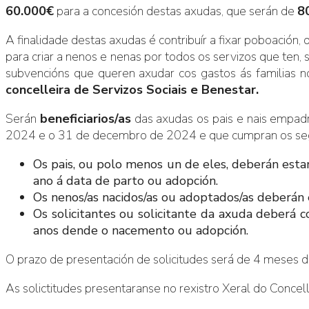
60.000€
para a concesión destas axudas, que serán de
8
A finalidade destas axudas é contribuír a fixar poboació
para criar a nenos e nenas por todos os servizos que ten,
subvencións que queren axudar cos gastos ás familias
concelleira de Servizos Sociais e Benestar.
Serán
beneficiarios/as
das axudas os pais e nais empad
2024 e o 31 de decembro de 2024 e que cumpran os segu
Os pais, ou polo menos un de eles, deberán est
ano á data de parto ou adopción.
Os nenos/as nacidos/as ou adoptados/as deberán
Os solicitantes ou solicitante da axuda deberá
anos dende o nacemento ou adopción.
O prazo de presentación de solicitudes será de 4 meses
As solictitudes presentaranse no rexistro Xeral do Conce