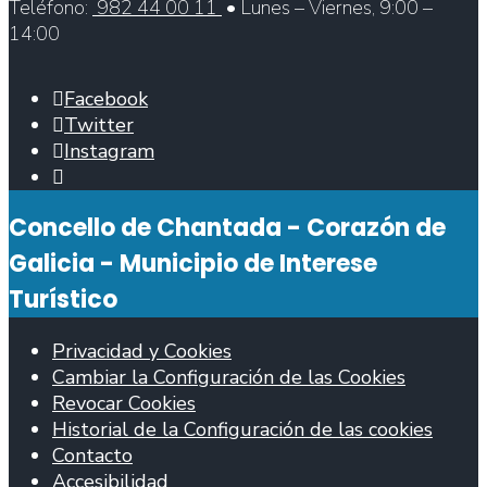
Teléfono:
982 44 00 11
• Lunes – Viernes, 9:00 –
14:00
Facebook
Twitter
Instagram
Abrir
ventana
Concello de Chantada - Corazón de
de
búsqueda
Galicia - Municipio de Interese
Turístico
Privacidad y Cookies
Cambiar la Configuración de las Cookies
Revocar Cookies
Historial de la Configuración de las cookies
Contacto
Accesibilidad