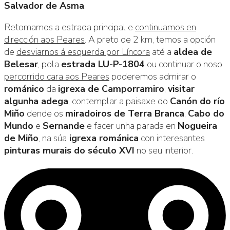
Salvador de Asma
.
Retomamos a estrada principal e
continuamos en
dirección aos Peares
. A preto de 2 km, temos a opción
de
desviarnos á esquerda por Líncora
até a
aldea de
Belesar
, pola
estrada LU-P-1804
ou continuar o noso
percorrido cara aos Peares
poderemos admirar o
románico
da
igrexa de Camporramiro
,
visitar
algunha adega
, contemplar a paisaxe do
Canón do río
Miño
dende os
miradoiros de Terra Branca
,
Cabo do
Mundo
e
Sernande
e facer unha parada en
Nogueira
de Miño
, na súa
igrexa románica
con interesantes
pinturas murais do século XVI
no seu interior.