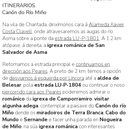
ITINERARIOS
Canón do Río Miño
Na vila de Chantada, dirixímonos cara á
Alameda Xavier
Costa Clavell
, onde atravesaremos as augas do río
Asma sobre a ponte da
estrada LU-P-1801
. A 1,2 km
atópase, á dereita, a
igrexa románica de San
Salvador de Asma
.
Retomamos a estrada principal e
continuamos en
dirección aos Peares
. A preto de 2 km, temos a opción
de
desviarnos á esquerda por Líncora
até a
aldea de
Belesar
, pola
estrada LU-P-1804
ou continuar o noso
percorrido cara aos Peares
poderemos admirar o
románico
da
igrexa de Camporramiro
,
visitar
algunha adega
, contemplar a paisaxe do
Canón do río
Miño
dende os
miradoiros de Terra Branca
,
Cabo do
Mundo
e
Sernande
e facer unha parada en
Nogueira
de Miño
, na súa
igrexa románica
con interesantes