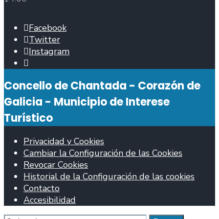
Facebook
Twitter
Instagram
Abrir
ventana
Concello de Chantada - Corazón de
de
búsqueda
Galicia - Municipio de Interese
Turístico
Privacidad y Cookies
Cambiar la Configuración de las Cookies
Revocar Cookies
Historial de la Configuración de las cookies
Contacto
Accesibilidad