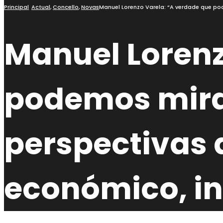
busca
Principal
Actual
,
Concello
,
Novas
Manuel Lorenzo Varela: “A verdade que po
Manuel Lorenz
podemos mira
perspectivas
económico, ind