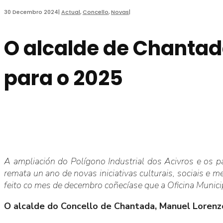
30 Decembro 2024
|
Actual
,
Concello
,
Novas
|
O alcalde de Chantad
para o 2025
A ampliación do Polígono Industrial dos Acivros e os 
remata un ano de novas iniciativas culturais, sociais e
feito co mes de decembro coñecíase que a Oficina Municipa
O alcalde do Concello de Chantada, Manuel Lorenz