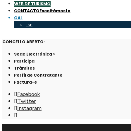
WEB DE TURISMO
CONTACTO
Escoitámoste
GAL
ESP
CONCELLO ABERTO:
Sede Electrónica >
Participa
Trámites
Perfil de Contratante
Factura-e
Facebook
Twitter
Instagram
Abrir
fiestra
de