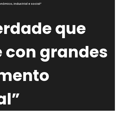
ómico, industrial e social”
verdade que
e con grandes
emento
al”