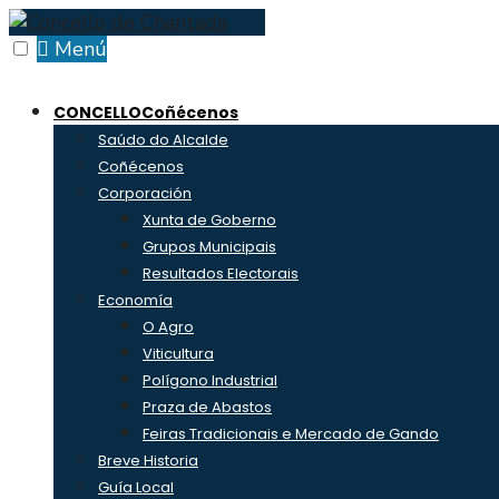
Skip
to
Menú
content
CONCELLO
Coñécenos
Saúdo do Alcalde
Coñécenos
Corporación
Xunta de Goberno
Grupos Municipais
Resultados Electorais
Economía
O Agro
Viticultura
Polígono Industrial
Praza de Abastos
Feiras Tradicionais e Mercado de Gando
Breve Historia
Guía Local