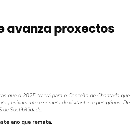
 e avanza proxectos
oras que o 2025 traerá para o Concello de Chantada que
 progresivamente e número de visitantes e peregrinos. De
 de Sostibillidade.
este ano que remata.