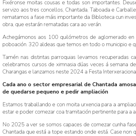
Fixéronse moitas cousas e todas son importantes. Deus
servizo aos tres concellos, Chantada, Taboada e Carball
rematamos a fase máis importante da Biblioteca cun inv
obra, que estarán rematadas cara ao verán.
Achegámonos aos 100 quilómetros de aglomerado en que
poboación. 320 aldeas que temos en todo o municipio e qu
Tamén nas distintas parroquias levamos recuperadas ca
celebramos cursos de ximnasia dúas veces á semana de o
Charangas e lanzamos neste 2024 a Festa Interxeracional
Cada ano o sector empresarial de Chantada amosa 
de quedarse pequeno e pedir ampliación
Estamos traballando e con moita urxencia para a ampliac
estar e poder comezar coa tramitación pertinente para a a
No 2025 a ver se somos capaces de comezar cunha fase m
Chantada que está a tope estando onde está. Case non qu