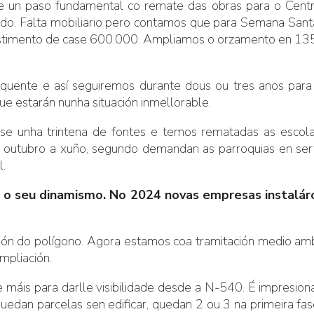
e un paso fundamental co remate das obras para o Centro
edo. Falta mobiliario pero contamos que para Semana Sant
estimento de case 600.000. Ampliamos o orzamento en 135.
nte e así seguiremos durante dous ou tres anos para 
e estarán nunha situación inmellorable.
se unha trintena de fontes e temos rematadas as escola
utubro a xuño, segundo demandan as parroquias en serviz
.
o seu dinamismo. No 2024 novas empresas instaláron
ión do polígono. Agora estamos coa tramitación medio amb
mpliación.
áis para darlle visibilidade desde a N-540. É impresion
edan parcelas sen edificar, quedan 2 ou 3 na primeira fase