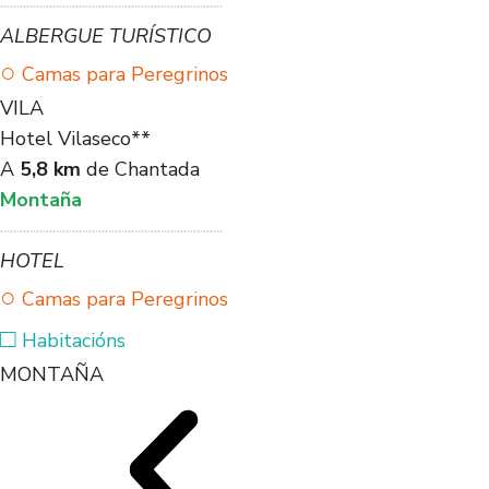
····································································
ALBERGUE TURÍSTICO
○
Camas para Peregrinos
VILA
Hotel Vilaseco**
A
5,8 km
de Chantada
Montaña
····································································
HOTEL
○
Camas para Peregrinos
□
Habitacións
MONTAÑA