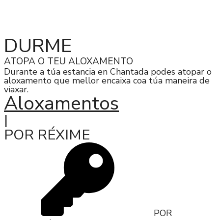
Concello
>
Turismo
>
Durme
>
Por Habitacións
DURME
ATOPA O TEU ALOXAMENTO
Durante a túa estancia en Chantada podes atopar o
aloxamento que mellor encaixa coa túa maneira de
viaxar.
Aloxamentos
|
POR RÉXIME
POR