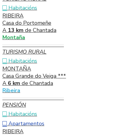
□
Habitacións
RIBEIRA
Casa do Portomeñe
A
13 km
de Chantada
Montaña
····································································
TURISMO RURAL
□
Habitacións
MONTAÑA
Casa Grande do Veiga ***
A
6 km
de Chantada
Ribeira
····································································
PENSIÓN
□
Habitacións
□
Apartamentos
RIBEIRA