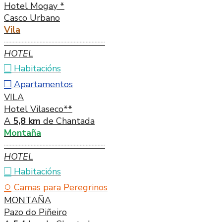
Hotel Mogay *
Casco Urbano
Vila
····································································
HOTEL
□
Habitacións
□
Apartamentos
VILA
Hotel Vilaseco**
A
5,8 km
de Chantada
Montaña
····································································
HOTEL
□
Habitacións
○
Camas para Peregrinos
MONTAÑA
Pazo do Piñeiro