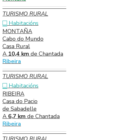
····································································
TURISMO RURAL
□
Habitacións
MONTAÑA
Cabo do Mundo
Casa Rural
A
10,4 km
de Chantada
Ribeira
····································································
TURISMO RURAL
□
Habitacións
RIBEIRA
Casa do Pacio
de Sabadelle
A
6,7 km
de Chantada
Ribeira
····································································
TURISMO RURAL