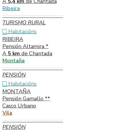
A
5,4 km
de Chantada
Ribeira
····································································
TURISMO RURAL
□
Habitacións
RIBEIRA
Pensión Altamira *
A
5 km
de Chantada
Montaña
····································································
PENSIÓN
□
Habitacións
MONTAÑA
Pensión Gamallo **
Casco Urbano
Vila
····································································
PENSIÓN