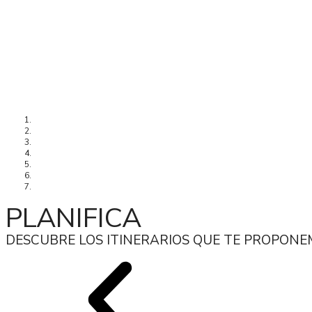
Concello
>
Turismo
>
Planifica
>
Belesar Dirección Monforte
PLANIFICA
DESCUBRE LOS ITINERARIOS QUE TE PROPON