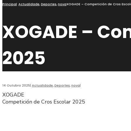
busca
Principal
Actualidade
,
Deportes
,
nova
XOGADE – Competición de Cros Escol
XOGADE – Comp
2025
14 Outubro 2025
|
Actualidade
,
Deportes
,
nova
|
XOGADE
Competición de Cros Escolar 2025