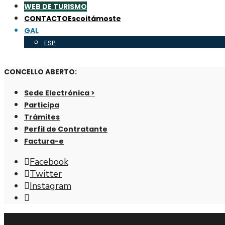
WEB DE TURISMO
CONTACTO
Escoitámoste
GAL
ESP
CONCELLO ABERTO:
Sede Electrónica >
Participa
Trámites
Perfil de Contratante
Factura-e
Facebook
Twitter
Instagram
Abrir
fiestra
de