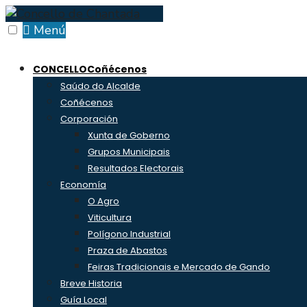
Skip
to
Menú
content
CONCELLO
Coñécenos
Saúdo do Alcalde
Coñécenos
Corporación
Xunta de Goberno
Grupos Municipais
Resultados Electorais
Economía
O Agro
Viticultura
Polígono Industrial
Praza de Abastos
Feiras Tradicionais e Mercado de Gando
Breve Historia
Guía Local