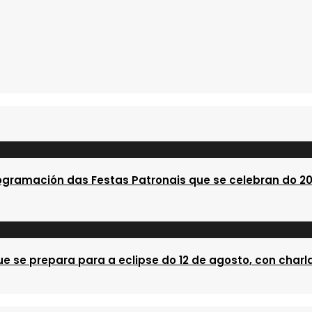
ogramación das Festas Patronais que se celebran do 20
e se prepara para a eclipse do 12 de agosto, con charla