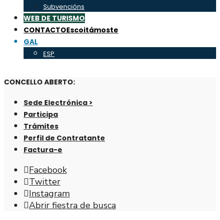
Subvencións
WEB DE TURISMO
CONTACTO
Escoitámoste
GAL
ESP
CONCELLO ABERTO:
Sede Electrónica >
Participa
Trámites
Perfil de Contratante
Factura-e
Facebook
Twitter
Instagram
Abrir fiestra de busca