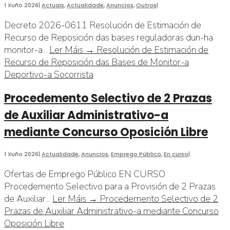
1 Xuño 2026
|
Actuais
,
Actualidade
,
Anuncios
,
Outros
|
Decreto 2026-0611 Resolución de Estimación de
Recurso de Reposición das bases reguladoras dun-ha
monitor-a
...
Ler Máis →
Resolución de Estimación de
Recurso de Reposición das Bases de Monitor-a
Deportivo-a Socorrista
Procedemento Selectivo de 2 Prazas
de Auxiliar Administrativo-a
mediante Concurso Oposición Libre
1 Xuño 2026
|
Actualidade
,
Anuncios
,
Emprego Público
,
En curso
|
Ofertas de Emprego Público EN CURSO
Procedemento Selectivo para a Provisión de 2 Prazas
de Auxiliar
...
Ler Máis →
Procedemento Selectivo de 2
Prazas de Auxiliar Administrativo-a mediante Concurso
Oposición Libre