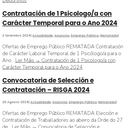
Deportivos
Contratación de 1 Psicologo/a con
Carácter Temporal para o Ano 2024
2 Setembro 2024
|
Actualidade
,
Anuncios
,
Emprego Público
,
Rematado
|
Ofertas de Emprego Público REMATADA Contratación
de Carácter Laboral Temporal de 1 Psicólogo/a para o
Ano
...
Ler Máis →
Contratación de 1 Psicologo/a con
Carácter Temporal para o Ano 2024
Convocatoria de Selección e
Contratación – RISGA 2024
26 Agosto 2024
|
Actualidade
,
Anuncios
,
Emprego Público
,
Rematado
|
Ofertas de Emprego Público REMATADA Elección e
Contratación de Traballadores ao abeiro da Orde do 27
de
...
Ler Máis →
Convocatoria de Selección e