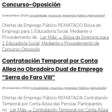
Concurso-Oposición
2 Decembro 2024
|
Actualidade
,
Anuncios
,
Emprego Público
,
Rematado
|
Ofertas de Emprego Público REMATADO Bolsa de
Emprego para 1 Educador/a Social, Mediante o
Procedemento de
...
Ler Máis →
Bolsa de Emprego para
1 Educador/a Social, Mediante o Procedemento de
Concurso-Oposición
Contratación Temporal por Conta
Allea no Obradoiro Dual de Emprego
“Serra do Faro VIII”
25 Novembro 2024
|
Actualidade
,
Anuncios
,
Emprego Público
,
Rematado
|
Ofertas de Emprego Público REMATADA Contratación
Temporal por Conta Allea das Persoas Participantes
no
...
Ler Máis →
Contratación Temporal por Conta Allea