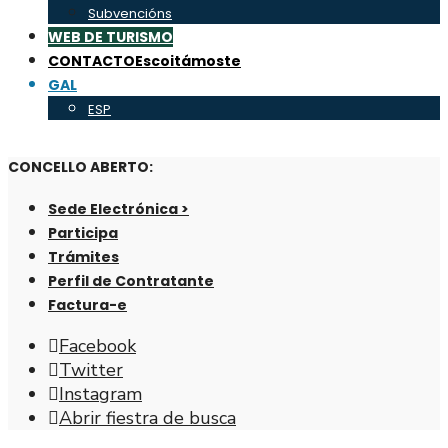
Subvencións
WEB DE TURISMO
CONTACTO
Escoitámoste
GAL
ESP
CONCELLO ABERTO:
Sede Electrónica >
Participa
Trámites
Perfil de Contratante
Factura-e
Facebook
Twitter
Instagram
Abrir fiestra de busca