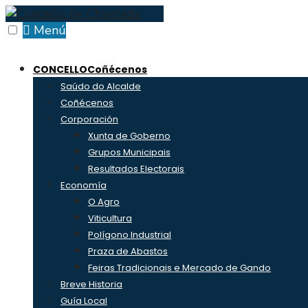
Skip
to
Menú
content
CONCELLO
Coñécenos
Saúdo do Alcalde
Coñécenos
Corporación
Xunta de Goberno
Grupos Municipais
Resultados Electorais
Economía
O Agro
Viticultura
Polígono Industrial
Praza de Abastos
Feiras Tradicionais e Mercado de Gando
Breve Historia
Guía Local