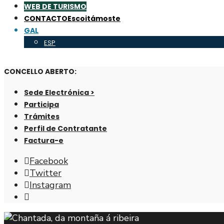
WEB DE TURISMO
CONTACTO
Escoitámoste
GAL
ESP
CONCELLO ABERTO:
Sede Electrónica >
Participa
Trámites
Perfil de Contratante
Factura-e
Facebook
Twitter
Instagram
Abrir
fiestra
de