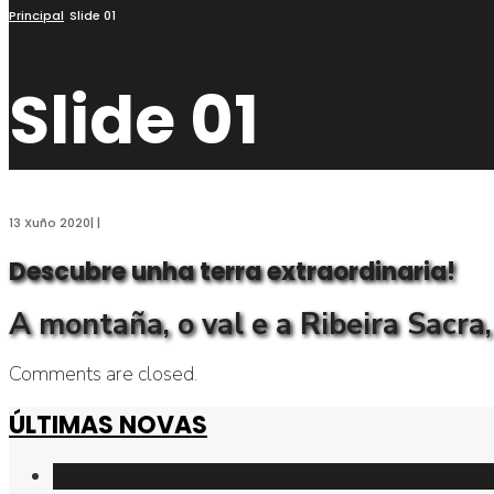
busca
Principal
Slide 01
Slide 01
13 Xuño 2020
|
|
Descubre unha terra extraordinaria!
A montaña, o val e a Ribeira Sacra
Comments are closed.
ÚLTIMAS NOVAS