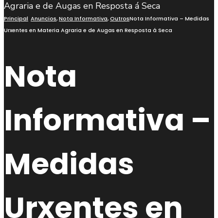
busca
Principal
Anuncios
,
Nota Informativa
,
Outros
Nota Informativa – Medidas
Urxentes en Materia Agraria e de Augas en Resposta á Seca
Nota
Informativa –
Medidas
Urxentes en