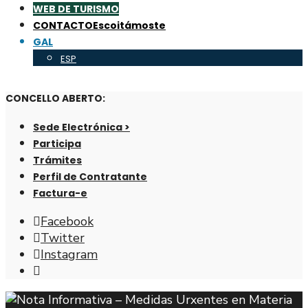
WEB DE TURISMO
CONTACTO
Escoitámoste
GAL
ESP
CONCELLO ABERTO:
Sede Electrónica >
Participa
Trámites
Perfil de Contratante
Factura-e
Facebook
Twitter
Instagram
Abrir
fiestra
de