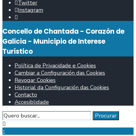
Twitter
Instagram
Abrir
fiestra
Concello de Chantada - Corazón de
de
busca
Galicia - Municipio de Interese
Turístico
Política de Privacidade e Cookies
Cambiar a Configuración das Cookies
Revogar Cookies
Historial da Configuración das Cookies
Contacto
Accesiblidade
Procurar
Procurar
Pechar
fiestra
↑