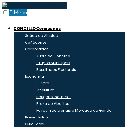
Skip
to
Menú
content
CONCELLO
Coñécenos
Saúdo do Alcalde
Coñécenos
Corporación
Xunta de Goberno
Grupos Municipais
Resultados Electorais
Economía
O Agro
Viticultura
Polígono Industrial
Praza de Abastos
Feiras Tradicionais e Mercado de Gando
Breve Historia
Guía Local