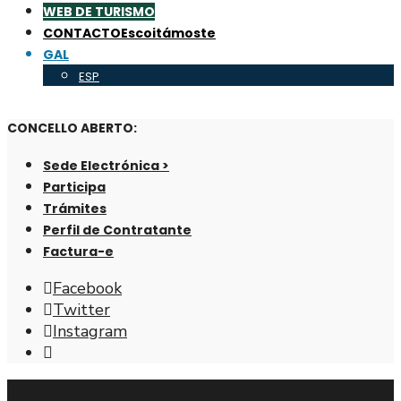
WEB DE TURISMO
CONTACTO
Escoitámoste
GAL
ESP
CONCELLO ABERTO:
Sede Electrónica >
Participa
Trámites
Perfil de Contratante
Factura-e
Facebook
Twitter
Instagram
Abrir
fiestra
de