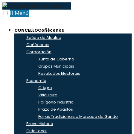
Skip
to
Menú
content
CONCELLO
Coñécenos
Saúdo do Alcalde
Coñécenos
Corporación
Xunta de Goberno
Grupos Municipais
Resultados Electorais
Economía
O Agro
Viticultura
Polígono Industrial
Praza de Abastos
Feiras Tradicionais e Mercado de Gando
Breve Historia
Guía Local