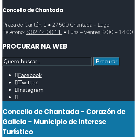
Concello de Chantada
Praza do Cantón, 1 • 27500 Chantada – Lugo
Teléfono:
982 44 00 11
• Luns – Venres, 9:00 – 14:00
PROCURAR NA WEB
Procurar
Procurar
Facebook
Twitter
Instagram
Abrir
fiestra
Concello de Chantada - Corazón de
de
busca
Galicia - Municipio de Interese
Turístico