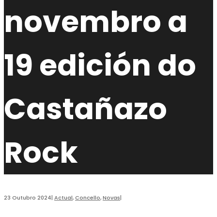
novembro a
19 edición do
Castañazo
Rock
23 Outubro 2024
|
Actual
,
Concello
,
Novas
|