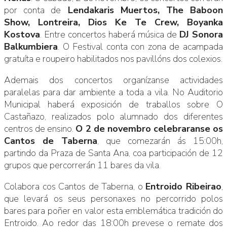
por conta de
Lendakaris Muertos, The Baboon
Show, Lontreira, Dios Ke Te Crew, Boyanka
Kostova
. Entre concertos haberá música de
DJ Sonora
Balkumbiera
. O Festival conta con zona de acampada
gratuíta e roupeiro habilitados nos pavillóns dos colexios.
Ademais dos concertos organízanse actividades
paralelas para dar ambiente a toda a vila. No Auditorio
Municipal haberá exposición de traballos sobre O
Castañazo, realizados polo alumnado dos diferentes
centros de ensino.
O 2 de novembro celebraranse os
Cantos de Taberna
, que comezarán ás 15:00h,
partindo da Praza de Santa Ana, coa participación de 12
grupos que percorrerán 11 bares da vila.
Colabora cos Cantos de Taberna, o
Entroido Ribeirao
,
que levará os seus personaxes no percorrido polos
bares para poñer en valor esta emblemática tradición do
Entroido. Ao redor das 18:00h prevese o remate dos