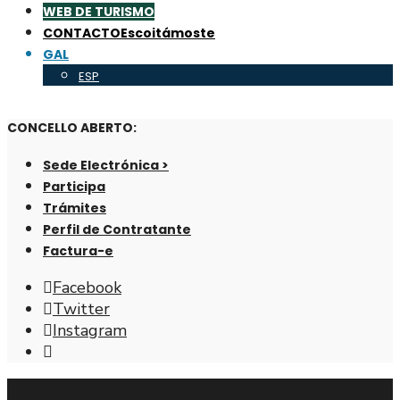
WEB DE TURISMO
CONTACTO
Escoitámoste
GAL
ESP
CONCELLO ABERTO:
Sede Electrónica >
Participa
Trámites
Perfil de Contratante
Factura-e
Facebook
Twitter
Instagram
Abrir
fiestra
de