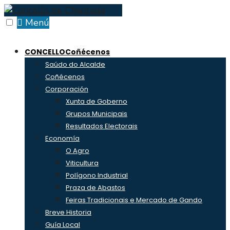
Skip
to
Menú
content
CONCELLO
Coñécenos
Saúdo do Alcalde
Coñécenos
Corporación
Xunta de Goberno
Grupos Municipais
Resultados Electorais
Economía
O Agro
Viticultura
Polígono Industrial
Praza de Abastos
Feiras Tradicionais e Mercado de Gando
Breve Historia
Guía Local