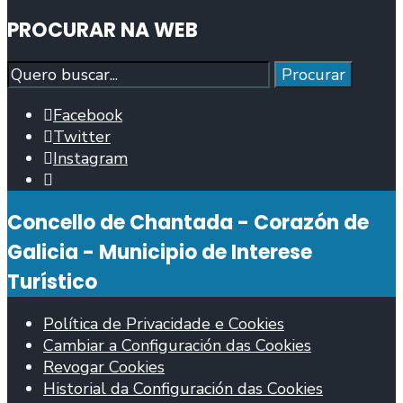
PROCURAR NA WEB
Procurar
Procurar
Facebook
Twitter
Instagram
Abrir
fiestra
Concello de Chantada - Corazón de
de
busca
Galicia - Municipio de Interese
Turístico
Política de Privacidade e Cookies
Cambiar a Configuración das Cookies
Revogar Cookies
Historial da Configuración das Cookies