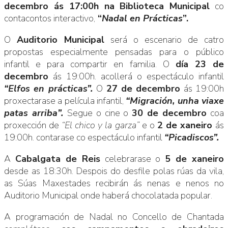
decembro ás 17:00h na Biblioteca Municipal
co
contacontos interactivo,
“
Nadal en Prácticas
”.
O
Auditorio Municipal
será o escenario de catro
propostas especialmente pensadas para o público
infantil e para compartir en familia. O
día 23 de
decembro
ás 19:00h. acollerá o espectáculo infantil
“Elfos en prácticas”.
O
27 de decembro
ás 19:00h
proxectarase a película infantil,
“Migración, unha viaxe
patas arriba”.
Segue o cine o
30 de decembro
coa
proxección de
“El chico y la garza”
e o
2 de xaneiro
ás
19:00h. contarase co espectáculo infantil
“Picadiscos”.
A
Cabalgata de Reis
celebrarase o
5 de xaneiro
desde as 18:30h. Despois do desfile polas rúas da vila,
as Súas Maxestades recibirán ás nenas e nenos no
Auditorio Municipal onde haberá chocolatada popular.
A programación de Nadal no Concello de Chantada