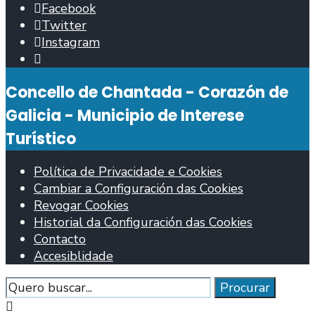
Facebook
Twitter
Instagram
Abrir
fiestra
Concello de Chantada - Corazón de
de
busca
Galicia - Municipio de Interese
Turístico
Política de Privacidade e Cookies
Cambiar a Configuración das Cookies
Revogar Cookies
Historial da Configuración das Cookies
Contacto
Accesiblidade
Procurar
Procurar
Pechar