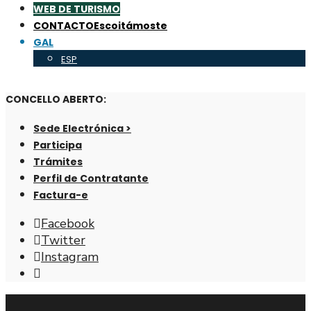
WEB DE TURISMO
CONTACTO
Escoitámoste
GAL
ESP
CONCELLO ABERTO:
Sede Electrónica >
Participa
Trámites
Perfil de Contratante
Factura-e
Facebook
Twitter
Instagram
Abrir
fiestra
de