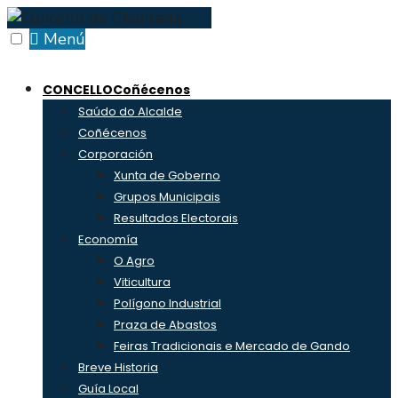
Skip
to
Menú
content
CONCELLO
Coñécenos
Saúdo do Alcalde
Coñécenos
Corporación
Xunta de Goberno
Grupos Municipais
Resultados Electorais
Economía
O Agro
Viticultura
Polígono Industrial
Praza de Abastos
Feiras Tradicionais e Mercado de Gando
Breve Historia
Guía Local