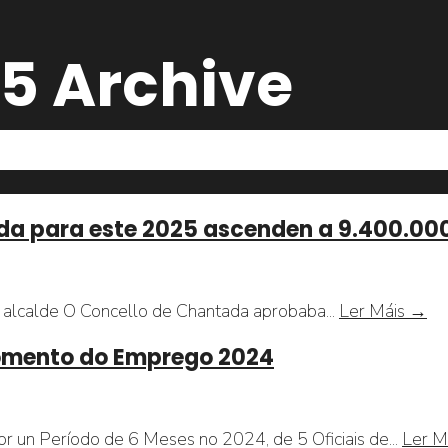
25
Archive
da para este 2025 ascenden a 9.400.0
Os
o alcalde O Concello de Chantada aprobaba
...
Ler Máis →
pr
Fomento do Emprego 2024
do
Co
de
Ch
un Período de 6 Meses no 2024, de 5 Oficiais de
...
Ler M