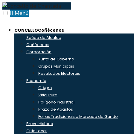
Skip
to
Menú
content
CONCELLO
Coñécenos
Saúdo do Alcalde
Coñécenos
Corporación
Xunta de Goberno
Grupos Municipais
Resultados Electorais
Economía
O Agro
Viticultura
Polígono Industrial
Praza de Abastos
Feiras Tradicionais e Mercado de Gando
Breve Historia
Guía Local