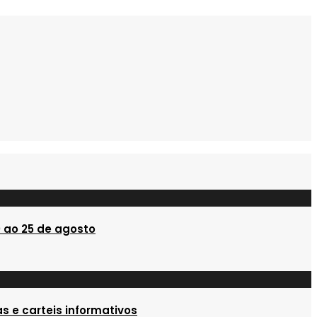
ra
de
te
Persoal
25
–
cenden
Programa
Fomento
400.000€
do
Emprego
2024
 ao 25 de agosto
s e carteis informativos