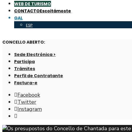
WEB DE TURISMO
CONTACTO
Escoitámoste
GAL
ESP
CONCELLO ABERTO:
Sede Electrónica >
Participa
Trámites
Perfil de Contratante
Factura-e
Facebook
Twitter
Instagram
Abrir
fiestra
de