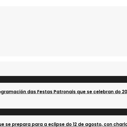
pa
es
20
as
a
9.
ogramación das Festas Patronais que se celebran do 20
e se prepara para a eclipse do 12 de agosto, con charla