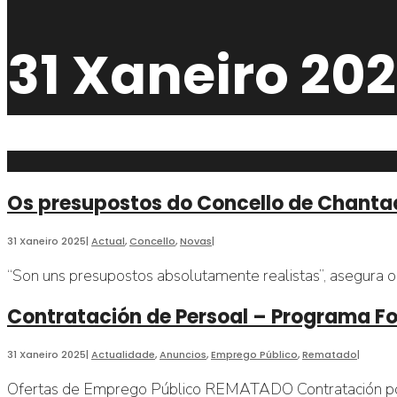
busca
31 Xaneiro 20
Os presupostos do Concello de Chanta
31 Xaneiro 2025
|
Actual
,
Concello
,
Novas
|
“Son uns presupostos absolutamente realistas”, asegura 
Contratación de Persoal – Programa 
31 Xaneiro 2025
|
Actualidade
,
Anuncios
,
Emprego Público
,
Rematado
|
Ofertas de Emprego Público REMATADO Contratación por 