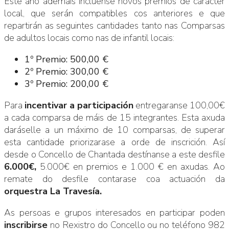
Este ano ademais inclúense novos premios de carácter
local, que serán compatibles cos anteriores e que
repartirán as seguintes cantidades tanto nas Comparsas
de adultos locais como nas de infantil locais:
1º Premio: 500,00 €
2º Premio: 300,00 €
3º Premio: 200,00 €
Para
incentivar a participación
entregaranse 100,00€
a cada comparsa de máis de 15 integrantes. Esta axuda
daráselle a un máximo de 10 comparsas, de superar
esta cantidade priorizarase a orde de inscrición. Así
desde o Concello de Chantada destínanse a este desfile
6.000€,
5.000€ en premios e 1.000 € en axudas. Ao
remate do desfile contarase coa actuación da
orquestra La Travesía.
As persoas e grupos interesados en participar poden
inscribirse
no Rexistro do Concello ou no teléfono 982