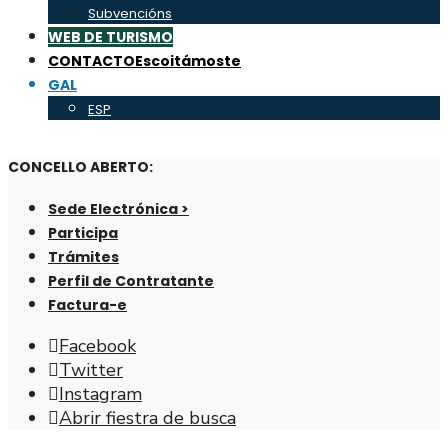
Subvencións
WEB DE TURISMO
CONTACTO
Escoitámoste
GAL
ESP
CONCELLO ABERTO:
Sede Electrónica >
Participa
Trámites
Perfil de Contratante
Factura-e
Facebook
Twitter
Instagram
Abrir fiestra de busca