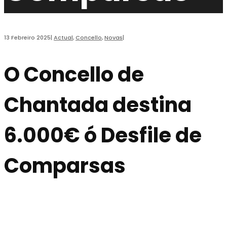
13 Febreiro 2025
|
Actual
,
Concello
,
Novas
|
O Concello de
Chantada destina
6.000€ ó Desfile de
Comparsas