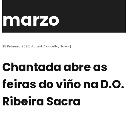
marzo
25 Febreiro 2025
|
Actual
,
Concello
,
Novas
|
Chantada abre as
feiras do viño na D.O.
Ribeira Sacra