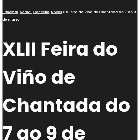
Principal
Actual
,
Concello
,
Novas
XLII Feira do Viño de Chantada do 7 ao 9
de marzo
XLII Feira do
Viño de
Chantada do
7 ao 9 de