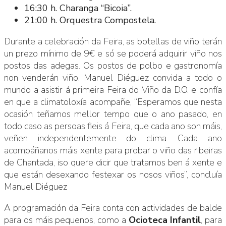
16:30 h. Charanga “Bicoia”.
21:00 h. Orquestra Compostela.
Durante a celebración da Feira, as botellas de viño terán
un prezo mínimo de 9€ e só se poderá adquirir viño nos
postos das adegas. Os postos de polbo e gastronomía
non venderán viño. Manuel Diéguez convida a todo o
mundo a asistir á primeira Feira do Viño da D.O. e confía
en que a climatoloxía acompañe, “Esperamos que nesta
ocasión teñamos mellor tempo que o ano pasado, en
todo caso as persoas fieis á Feira, que cada ano son máis,
veñen independentemente do clima. Cada ano
acompáñanos máis xente para probar o viño das ribeiras
de Chantada, iso quere dicir que tratamos ben á xente e
que están desexando festexar os nosos viños”, concluía
Manuel Diéguez
A programación da Feira conta con actividades de balde
para os máis pequenos, como a
Ocioteca Infantil
, para