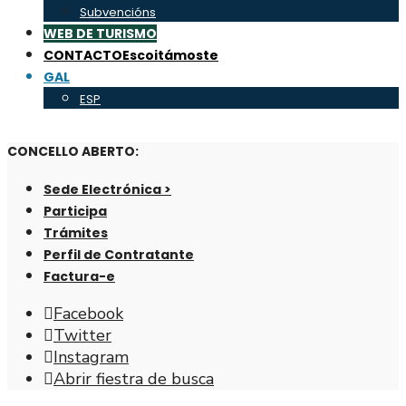
Subvencións
WEB DE TURISMO
CONTACTO
Escoitámoste
GAL
ESP
CONCELLO ABERTO:
Sede Electrónica >
Participa
Trámites
Perfil de Contratante
Factura-e
Facebook
Twitter
Instagram
Abrir fiestra de busca