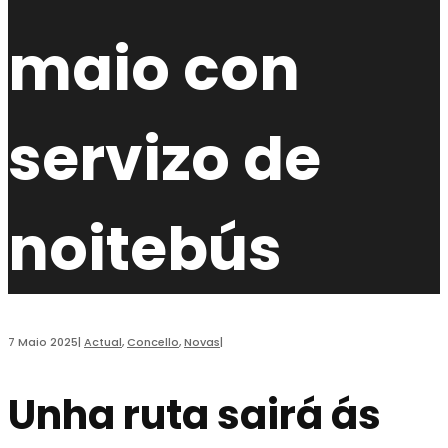
maio con
servizo de
noitebús
7 Maio 2025
|
Actual
,
Concello
,
Novas
|
Unha ruta sairá ás