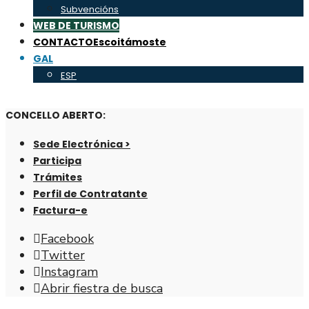
Subvencións
WEB DE TURISMO
CONTACTO
Escoitámoste
GAL
ESP
CONCELLO ABERTO:
Sede Electrónica >
Participa
Trámites
Perfil de Contratante
Factura-e
Facebook
Twitter
Instagram
Abrir fiestra de busca