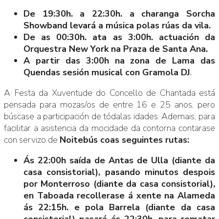
De 19:30h. a 22:30h. a charanga Sorcha
Showband levará a música polas rúas da vila.
De as 00:30h. ata as 3:00h. actuación da
Orquestra New York na Praza de Santa Ana.
A partir das 3:00h na zona de Lama das
Quendas sesión musical con Gramola DJ
.
A Festa da Xuventude do Concello de Chantada está
pensada para mozas/os de entre 16 e 25 anos, pero
búscase a participación de tódalas idades. Ademais, para
facilitar a asistencia da mocidade da contorna contarase
con servizo de
Noitebús coas seguintes rutas:
Ás 22:00h saída de Antas de Ulla (diante da
casa consistorial), pasando minutos despois
por Monterroso (diante da casa consistorial),
en Taboada recollerase á xente na Alameda
ás 22:15h. e pola Barrela (diante da casa
consistorial) pasará ás 22:30h. para rematar