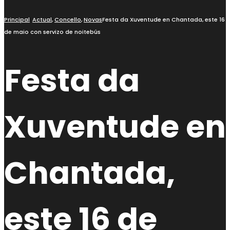
Principal
Actual
,
Concello
,
Novas
Festa da Xuventude en Chantada, este 16
de maio con servizo de noitebús
Festa da
Xuventude en
Chantada,
este 16 de