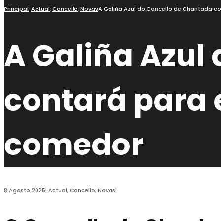
busca
Principal
Actual
,
Concello
,
Novas
A Galiña Azul do Concello de Chantada co
A Galiña Azul
contará para 
comedor
8 Agosto 2025
|
Actual
,
Concello
,
Novas
|