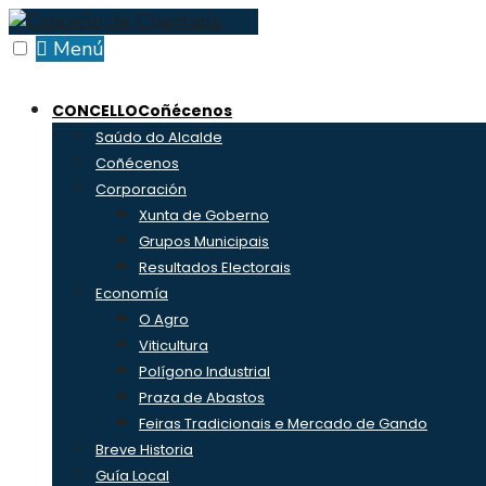
Skip
to
Menú
content
CONCELLO
Coñécenos
Saúdo do Alcalde
Coñécenos
Corporación
Xunta de Goberno
Grupos Municipais
Resultados Electorais
Economía
O Agro
Viticultura
Polígono Industrial
Praza de Abastos
Feiras Tradicionais e Mercado de Gando
Breve Historia
Guía Local