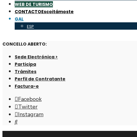
WEB DE TURISMO
CONTACTO
Escoitámoste
GAL
ESP
CONCELLO ABERTO:
Sede Electrónica >
Participa
Trámites
Perfil de Contratante
Factura-e
Facebook
Twitter
Instagram
Abrir
fiestra
de