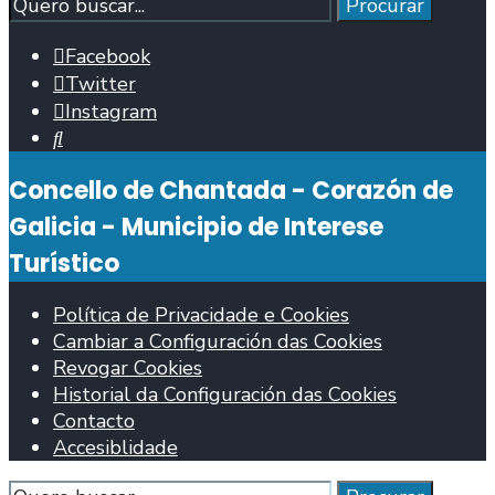
Procurar
Procurar
Facebook
Twitter
Instagram
Abrir
fiestra
Concello de Chantada - Corazón de
de
busca
Galicia - Municipio de Interese
Turístico
Política de Privacidade e Cookies
Cambiar a Configuración das Cookies
Revogar Cookies
Historial da Configuración das Cookies
Contacto
Accesiblidade
Procurar