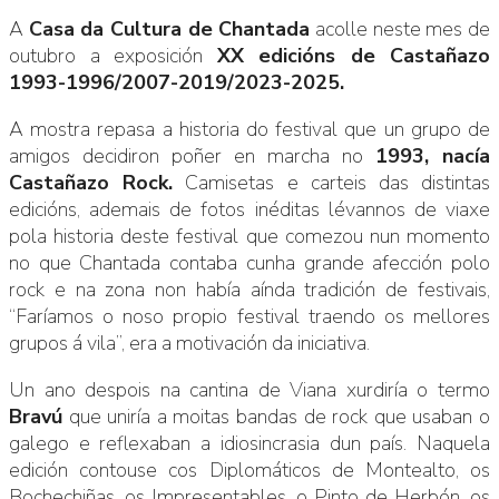
A
Casa da Cultura de Chantada
acolle neste mes de
outubro a exposición
XX edicións de Castañazo
1993-1996/2007-2019/2023-2025.
A mostra repasa a historia do festival que un grupo de
amigos decidiron poñer en marcha no
1993, nacía
Castañazo Rock.
Camisetas e carteis das distintas
edicións, ademais de fotos inéditas lévannos de viaxe
pola historia deste festival que comezou nun momento
no que Chantada contaba cunha grande afección polo
rock e na zona non había aínda tradición de festivais,
“Faríamos o noso propio festival traendo os mellores
grupos á vila”, era a motivación da iniciativa.
Un ano despois na cantina de Viana xurdiría o termo
Bravú
que uniría a moitas bandas de rock que usaban o
galego e reflexaban a idiosincrasia dun país. Naquela
edición contouse cos Diplomáticos de Montealto, os
Bochechiñas, os Impresentables, o Pinto de Herbón, os