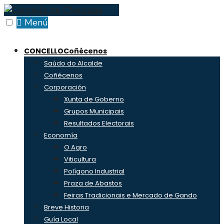
Skip
to
Menú
content
CONCELLO
Coñécenos
Saúdo do Alcalde
Coñécenos
Corporación
Xunta de Goberno
Grupos Municipais
Resultados Electorais
Economía
O Agro
Viticultura
Polígono Industrial
Praza de Abastos
Feiras Tradicionais e Mercado de Gando
Breve Historia
Guía Local