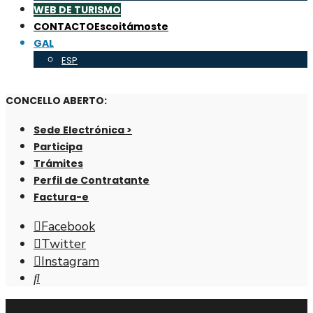
WEB DE TURISMO
CONTACTO
Escoitámoste
GAL
ESP
CONCELLO ABERTO:
Sede Electrónica >
Participa
Trámites
Perfil de Contratante
Factura-e
Facebook
Twitter
Instagram
Abrir
fiestra
de