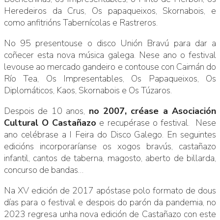
Heredeiros da Crus, Os papaqueixos, Skornabois, e
como anfitrións Tabernícolas e Rastreros.
No 95 presentouse o disco Unión Bravú para dar a
coñecer esta nova música galega. Nese ano o festival
levouse ao mercado gandeiro e contouse con Caimán do
Río Tea, Os Impresentables, Os Papaqueixos, Os
Diplomáticos, Kaos, Skornabois e Os Túzaros.
Despois de 10 anos,
no 2007, créase a Asociación
Cultural O Castañazo
e recupérase o festival. Nese
ano celébrase a I Feira do Disco Galego. En seguintes
edicións incorporaríanse os xogos bravús, castañazo
infantil, cantos de taberna, magosto, aberto de billarda,
concurso de bandas…
Na XV edición de 2017 apóstase polo formato de dous
días para o festival e despois do parón da pandemia, no
2023 regresa unha nova edición de Castañazo con este