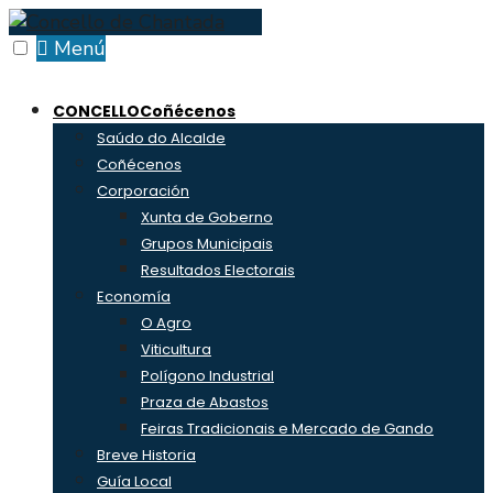
Skip
to
Menú
content
CONCELLO
Coñécenos
Saúdo do Alcalde
Coñécenos
Corporación
Xunta de Goberno
Grupos Municipais
Resultados Electorais
Economía
O Agro
Viticultura
Polígono Industrial
Praza de Abastos
Feiras Tradicionais e Mercado de Gando
Breve Historia
Guía Local