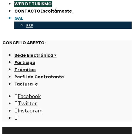
WEB DE TURISMO
CONTACTO
Escoitámoste
GAL
ESP
CONCELLO ABERTO:
Sede Electrónica >
Participa
Trámites
Perfil de Contratante
Factura-e
Facebook
Twitter
Instagram
Abrir
fiestra
de