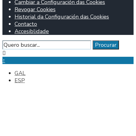
Cambiar a Configuración das Cookies
Revogar Cookies
Historial da Configuración das Cookies
Contacto
Accesiblidade
Procurar
Procurar
Pechar
fiestra
↑
de
GAL
busca
ESP