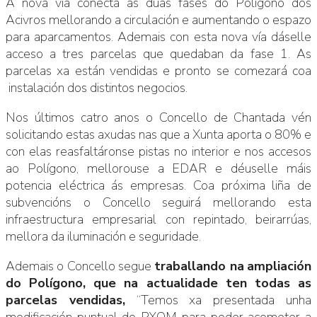
A nova vía conecta as dúas fases do Polígono dos
Acivros mellorando a circulación e aumentando o espazo
para aparcamentos. Ademais con esta nova vía dáselle
acceso a tres parcelas que quedaban da fase 1. As
parcelas xa están vendidas e pronto se comezará coa
instalación dos distintos negocios.
Nos últimos catro anos o Concello de Chantada vén
solicitando estas axudas nas que a Xunta aporta o 80% e
con elas reasfaltáronse pistas no interior e nos accesos
ao Polígono, mellorouse a EDAR e déuselle máis
potencia eléctrica ás empresas. Coa próxima liña de
subvencións o Concello seguirá mellorando esta
infraestructura empresarial con repintado, beirarrúas,
mellora da iluminación e seguridade.
Ademais o Concello segue
traballando na
ampliación
do Polígono, que na actualidade ten todas as
parcelas vendidas,
“Temos xa presentada unha
modificación puntual do PXOM para poder acometer a