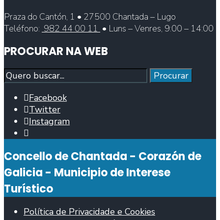
Praza do Cantón, 1 • 27500 Chantada – Lugo
Teléfono:
982 44 00 11
• Luns – Venres, 9:00 – 14:00
PROCURAR NA WEB
Procurar
Procurar
Facebook
Twitter
Instagram
Abrir
fiestra
Concello de Chantada - Corazón de
de
busca
Galicia - Municipio de Interese
Turístico
Política de Privacidade e Cookies