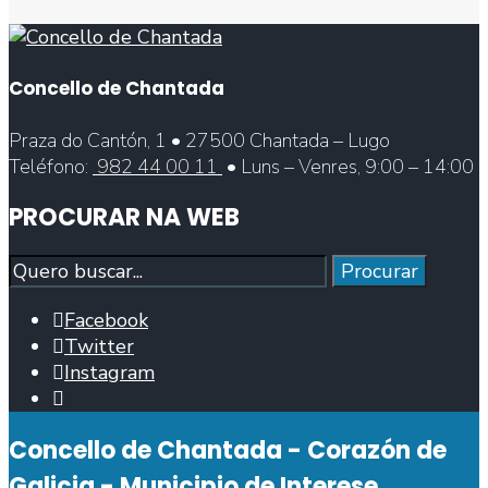
Concello de Chantada
Praza do Cantón, 1 • 27500 Chantada – Lugo
Teléfono:
982 44 00 11
• Luns – Venres, 9:00 – 14:00
PROCURAR NA WEB
Procurar
Procurar
Facebook
Twitter
Instagram
Abrir
fiestra
Concello de Chantada - Corazón de
de
busca
Galicia - Municipio de Interese