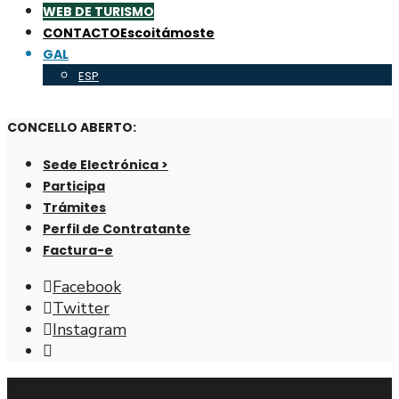
WEB DE TURISMO
CONTACTO
Escoitámoste
GAL
ESP
CONCELLO ABERTO:
Sede Electrónica >
Participa
Trámites
Perfil de Contratante
Factura-e
Facebook
Twitter
Instagram
Abrir
fiestra
de