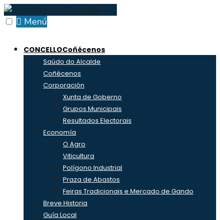
Skip
to
Menú
content
CONCELLO
Coñécenos
Saúdo do Alcalde
Coñécenos
Corporación
Xunta de Goberno
Grupos Municipais
Resultados Electorais
Economía
O Agro
Viticultura
Polígono Industrial
Praza de Abastos
Feiras Tradicionais e Mercado de Gando
Breve Historia
Guía Local