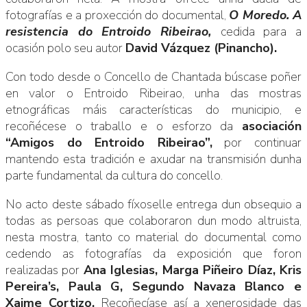
fotografías e a proxección do documental,
O Moredo. A
resistencia do Entroido Ribeirao,
cedida para a
ocasión polo seu autor
David Vázquez (Pinancho).
Con todo desde o Concello de Chantada búscase poñer
en valor o Entroido Ribeirao, unha das mostras
etnográficas máis características do municipio, e
recoñécese o traballo e o esforzo da
asociación
“Amigos do Entroido Ribeirao”,
por continuar
mantendo esta tradición e axudar na transmisión dunha
parte fundamental da cultura do concello.
No acto deste sábado fíxoselle entrega dun obsequio a
todas as persoas que colaboraron dun modo altruista,
nesta mostra, tanto co material do documental como
cedendo as fotografías da exposición que foron
realizadas por
Ana Iglesias, Marga Piñeiro Díaz, Kris
Pereira’s, Paula G, Segundo Navaza Blanco e
Xaime Cortizo.
Recoñecíase así a xenerosidade das