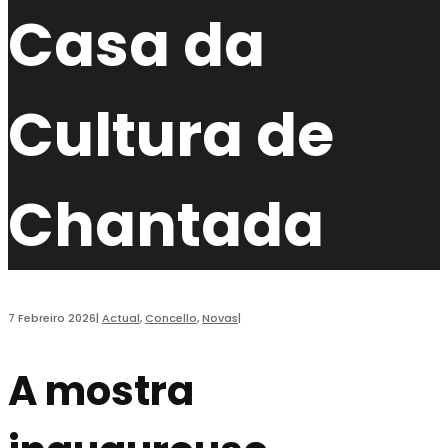
Casa da
Cultura de
Chantada
7 Febreiro 2026
|
Actual
,
Concello
,
Novas
|
A mostra