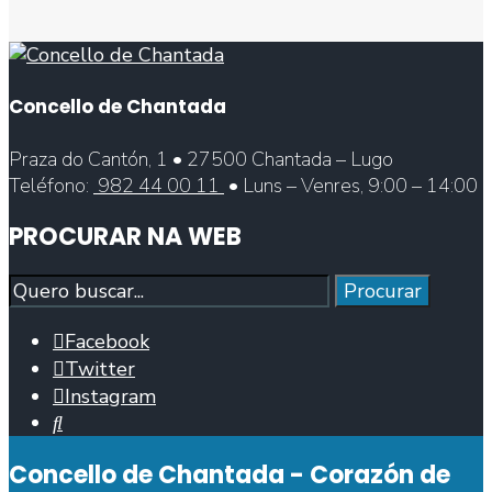
Concello de Chantada
Praza do Cantón, 1 • 27500 Chantada – Lugo
Teléfono:
982 44 00 11
• Luns – Venres, 9:00 – 14:00
PROCURAR NA WEB
Procurar
Procurar
Facebook
Twitter
Instagram
Abrir
fiestra
Concello de Chantada - Corazón de
de