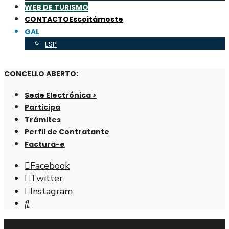
WEB DE TURISMO
CONTACTO
Escoitámoste
GAL
ESP
CONCELLO ABERTO:
Sede Electrónica >
Participa
Trámites
Perfil de Contratante
Factura-e
Facebook
Twitter
Instagram
Abrir
fiestra
de