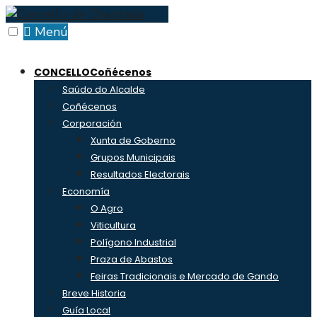
Skip
to
Menú
content
CONCELLO
Coñécenos
Saúdo do Alcalde
Coñécenos
Corporación
Xunta de Goberno
Grupos Municipais
Resultados Electorais
Economía
O Agro
Viticultura
Polígono Industrial
Praza de Abastos
Feiras Tradicionais e Mercado de Gando
Breve Historia
Guía Local