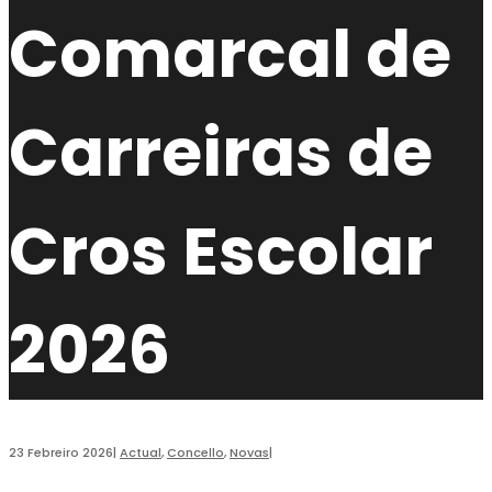
Comarcal de
Carreiras de
Cros Escolar
2026
23 Febreiro 2026
|
Actual
,
Concello
,
Novas
|