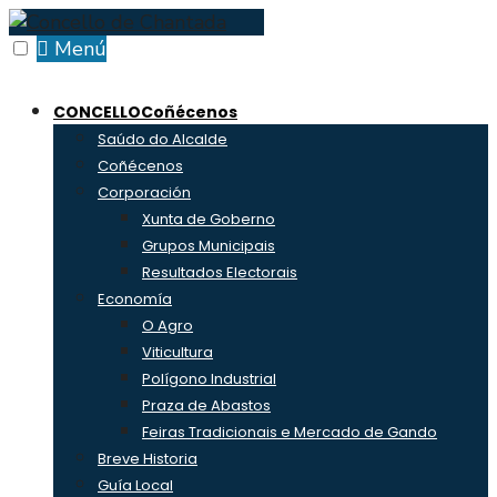
Skip
to
Menú
content
CONCELLO
Coñécenos
Saúdo do Alcalde
Coñécenos
Corporación
Xunta de Goberno
Grupos Municipais
Resultados Electorais
Economía
O Agro
Viticultura
Polígono Industrial
Praza de Abastos
Feiras Tradicionais e Mercado de Gando
Breve Historia
Guía Local