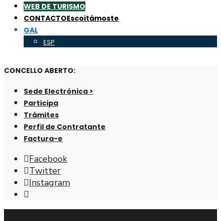
WEB DE TURISMO
CONTACTO
Escoitámoste
GAL
ESP
CONCELLO ABERTO:
Sede Electrónica >
Participa
Trámites
Perfil de Contratante
Factura-e
Facebook
Twitter
Instagram
Abrir
fiestra
de