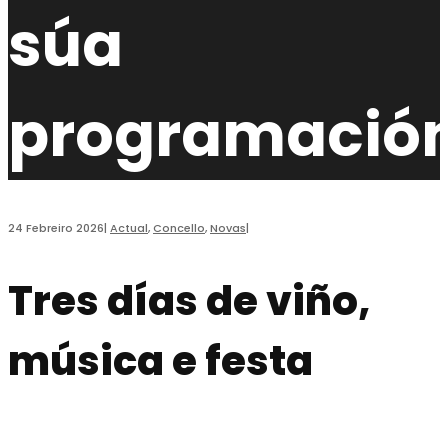
súa
programació
24 Febreiro 2026
|
Actual
,
Concello
,
Novas
|
Tres días de viño,
música e festa