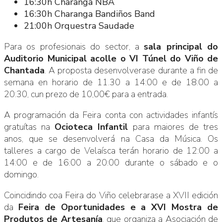
16:30h Charanga NBA
16:30h Charanga Bandiños Band
21:00h Orquestra Saudade
Para os profesionais do sector, a
sala principal do
Auditorio Municipal acolle o VI Túnel do Viño de
Chantada
. A proposta desenvolverase durante a fin de
semana en horario de 11.30 a 14:00 e de 18:00 a
20:30, cun prezo de 10,00€ para a entrada.
A programación da Feira conta con actividades infantís
gratuítas na
Ocioteca Infantil
para maiores de tres
anos, que se desenvolverá na Casa da Música. Os
talleres a cargo de Velaísca terán horario de 12:00 a
14:00 e de 16:00 a 20:00 durante o sábado e o
domingo.
Coincidindo coa Feira do Viño celebrarase a XVII edición
da
Feira de Oportunidades e a XVI Mostra de
Produtos de Artesanía
, que organiza a Asociación de