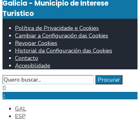
busca
Galicia - Municipio de Interese
Turístico
Política de Privacidade e Cookies
Cambiar a Configuración das Cookies
Revogar Cookies
Historial da Configuración das Cookies
Contacto
Accesiblidade
Procurar
Procurar
Pechar
fiestra
↑
de
GAL
busca
ESP