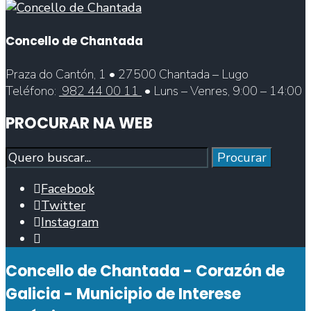
Concello de Chantada
Praza do Cantón, 1 • 27500 Chantada – Lugo
Teléfono:
982 44 00 11
• Luns – Venres, 9:00 – 14:00
PROCURAR NA WEB
Procurar
Procurar
Facebook
Twitter
Instagram
Abrir
fiestra
Concello de Chantada - Corazón de
de
busca
Galicia - Municipio de Interese