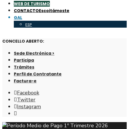
WEB DE TURISMO
CONTACTO
Escoitámoste
GAL
ESP
CONCELLO ABERTO:
Sede Electrónica >
Participa
Trámites
Perfil de Contratante
Factura-e
Facebook
Twitter
Instagram
Abrir
fiestra
de