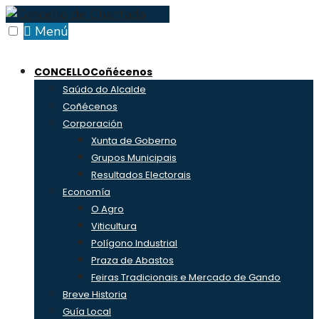
Skip
to
Menú
content
CONCELLO
Coñécenos
Saúdo do Alcalde
Coñécenos
Corporación
Xunta de Goberno
Grupos Municipais
Resultados Electorais
Economía
O Agro
Viticultura
Polígono Industrial
Praza de Abastos
Feiras Tradicionais e Mercado de Gando
Breve Historia
Guía Local