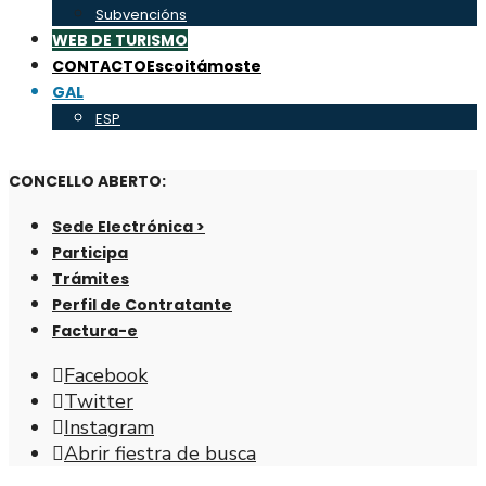
Subvencións
WEB DE TURISMO
CONTACTO
Escoitámoste
GAL
ESP
CONCELLO ABERTO:
Sede Electrónica >
Participa
Trámites
Perfil de Contratante
Factura-e
Facebook
Twitter
Instagram
Abrir fiestra de busca