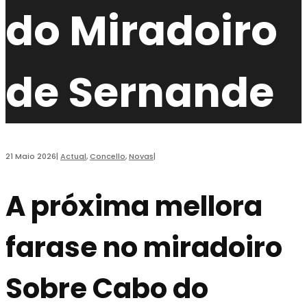
do Miradoiro
de Sernande
21 Maio 2026
|
Actual
,
Concello
,
Novas
|
A próxima mellora
farase no miradoiro
Sobre Cabo do