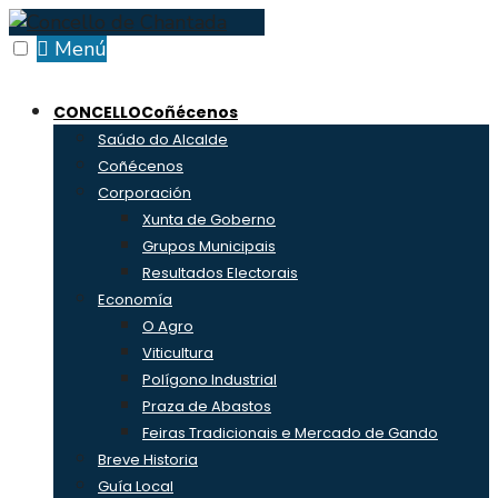
Skip
to
Menú
content
CONCELLO
Coñécenos
Saúdo do Alcalde
Coñécenos
Corporación
Xunta de Goberno
Grupos Municipais
Resultados Electorais
Economía
O Agro
Viticultura
Polígono Industrial
Praza de Abastos
Feiras Tradicionais e Mercado de Gando
Breve Historia
Guía Local