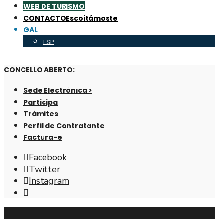
WEB DE TURISMO
CONTACTO
Escoitámoste
GAL
ESP
CONCELLO ABERTO:
Sede Electrónica >
Participa
Trámites
Perfil de Contratante
Factura-e
Facebook
Twitter
Instagram
Abrir
fiestra
de