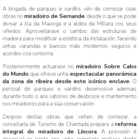
A brigada de parques e xardíns vén de comezar coas
obras no
miradoiro de Sernande
desde o que se pode
divisar a illa da Maiorga e a aldea da Míllara cos seus
viñedos. Aproveitarase o cambio das estruturas de
madeira para modificar a estética da instalación, facendo
unhas varandas e bancos máis modernos, seguros e
acordes coa contorna.
Posteriormente actuarase no
miradoiro Sobre Cabo
do Mundo
que ofrece unha
espectacular panorámica
da zona de ribeira desde este icónico enclave
. O
persoal de parques e xardíns desenvolve ademais
durante todo o ano labores de desbroce e mantemento
nos miradoiros para a súa conservación.
Despois destas obras que veñen de comezar, a
concellaría de Turismo de Chantada prepara a
reforma
integral do miradoiro de Líncora
. A previsión é
desenvolver neste ano unha completa mellora deste