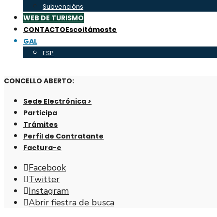
Subvencións
WEB DE TURISMO
CONTACTO
Escoitámoste
GAL
ESP
CONCELLO ABERTO:
Sede Electrónica >
Participa
Trámites
Perfil de Contratante
Factura-e
Facebook
Twitter
Instagram
Abrir fiestra de busca