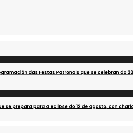
ogramación das Festas Patronais que se celebran do 20
e se prepara para a eclipse do 12 de agosto, con charla