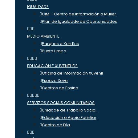
IGUALDADE
CIM – Centro de Información á Muller
Plan de Igualdade de Oportunidades
MEDIO AMBIENTE
Parques e Xardíns
Punto Limpo
EDUCACIÓN E XUVENTUDE
Oficina de Información Xuvenil
Espazo Xove
Centros de Ensino
SERVIZOS SOCIAIS COMUNITARIOS
Unidade de Traballo Social
Educación e Apoio Familiar
Centro de Día