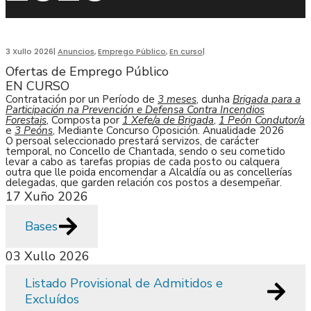
3 Xullo 2026
|
Anuncios
,
Emprego Público
,
En curso
|
Ofertas de Emprego Público
EN CURSO
Contratación por un Período de
3 meses
, dunha
Brigada para a
Participación na Prevención e Defensa Contra Incendios
Forestais
, Composta por
1 Xefe/a de Brigada
,
1 Peón Condutor/a
e
3 Peóns
, Mediante Concurso Oposición. Anualidade 2026
O persoal seleccionado prestará servizos, de carácter
temporal, no Concello de Chantada, sendo o seu cometido
levar a cabo as tarefas propias de cada posto ou calquera
outra que lle poida encomendar a Alcaldía ou as concellerías
delegadas, que garden relación cos postos a desempeñar.
17 Xuño 2026
Bases
03 Xullo 2026
Listado Provisional de Admitidos e
Excluídos