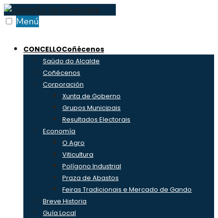
Skip
to
Menú
content
CONCELLO
Coñécenos
Saúdo do Alcalde
Coñécenos
Corporación
Xunta de Goberno
Grupos Municipais
Resultados Electorais
Economía
O Agro
Viticultura
Polígono Industrial
Praza de Abastos
Feiras Tradicionais e Mercado de Gando
Breve Historia
Guía Local