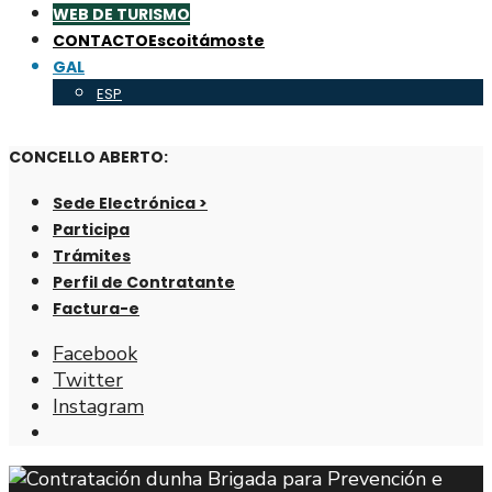
WEB DE TURISMO
CONTACTO
Escoitámoste
GAL
ESP
CONCELLO ABERTO:
Sede Electrónica >
Participa
Trámites
Perfil de Contratante
Factura-e
Facebook
Twitter
Instagram
Abrir
fiestra
de