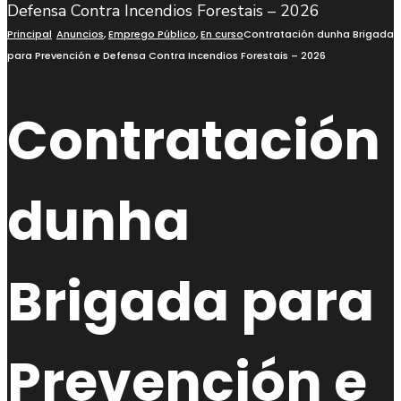
busca
Principal
Anuncios
,
Emprego Público
,
En curso
Contratación dunha Brigada
para Prevención e Defensa Contra Incendios Forestais – 2026
Contratación
dunha
Brigada para
Prevención e